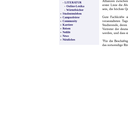
Allianzen zwischen
-
LITERATUR
erster Linie die A
-
Online-Lexika
sein, die höchste Q
-
Wörterbücher
»
Studentenleben
Gute Fachkräfte 
»
Campusbörse
»
veranstalteten Ta
Community
»
Karriere
Studierende, deren
»
Reisen
Vertreter der deut
»
Netlife
werden, und dass s
»
News
»
Nützliches
"Für die Beschäfti
das notwendige Rüs
Unternehmensvertre
welche Kompeten
Akkreditierungsage
den Lehrkräften Ei
Wir wünschen uns a
konkrete Hilfestel
Der Parlamentaris
Gewinnern der Gl
Hochschulwesens ab
Wirtschaft. Beide
dauerhafte Struktu
der Bologna-Minis
gefordert, gemeins
"Im Konzert der 
forschungsorientier
dies zu schätzen -
können die Absolve
Erkenntnisse gefun