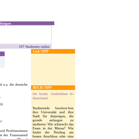
üfungen
197 Studenten online
Link-TiPP
 u.a. die deutsche
BUCH-TIPP
Der Insider, Studienführer für
Deutschland
06
Studierende beschrei-ben
ihre Universität und ihre
Stadt für diejenigen, die
gerade anfangen zu
!"
studieren: Wie schmeckt das
Essen in der Mensa? Wie
 und Professorinnen
findet der Neuling am
t der Frauenanteil
besten Anschluss oder eine