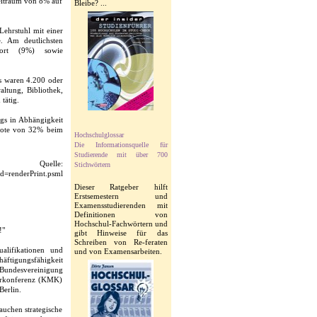
Zeitraum von 8% auf
Bleibe? ...
ehrstuhl mit einer
. Am deutlichsten
Sport (9%) sowie
s waren 4.200 oder
ltung, Bibliothek,
tätig.
ngs in Abhängigkeit
Quote von 32% beim
Hochschulglossar
Die Informationsquelle für
Studierende mit über 700
Quelle:
Stichwörtern
Id=renderPrint.psml
Dieser Ratgeber hilft
Erstsemestern und
Examensstudierenden mit
Definitionen von
Hochschul-Fachwörtern und
!"
gibt Hinweise für das
Schreiben von Re-feraten
alifikationen und
und von Examensarbeiten.
äftigungsfähigkeit
e Bundesvereinigung
terkonferenz (KMK)
erlin.
auchen strategische