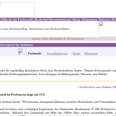
|
Hilfe bei der Fächerwahl
|
Hochschul-Informationstage
|
Bafög
|
Wohnungen
|
Referate
|
Pr
s zum Studentenalltag, Nachrichten zum Hochschulleben
Aktion: Gratis Mobiltelefon & 50 Freiminuten!
isvergleich für Studenten
Ferienzeit:
Jugendherbergen
Hotels
Mietwagen
erdet ihr regelmäßig aktualisierte News zum Hochschulleben finden. Themen-Schwerpunkte sind
aktuelle Studienangelegenheiten, Entwicklungen im Bildungsmarkt, Hinweise zum BAföG.
» Nachrichten zum Studium 20
nteil bei Professoren steigt auf 15%
r Andreas Storm: "Wir brauchen strategische Allianzen zwischen Hochschulen und Unternehmen
und forschten nach vorläufigen Ergebnissen des Statistischen Bundesamtes 37.900 Professoren
schulen. Während ihre Gesamtzahl seit Mitte der 1990er Jahre nahezu unverändert blieb, is