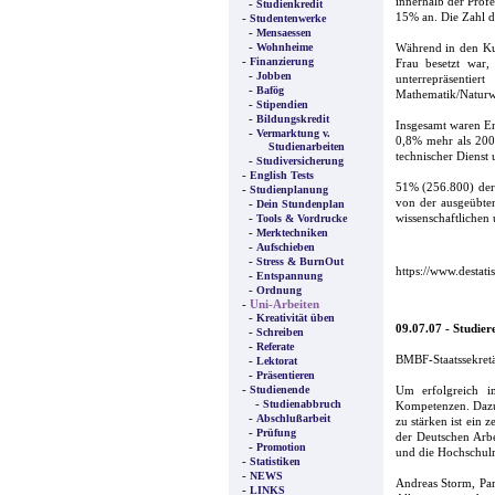
innerhalb der Profe
-
Studienkredit
15% an. Die Zahl d
-
Studentenwerke
-
Mensaessen
-
Wohnheime
Während in den Kun
-
Finanzierung
Frau besetzt war,
-
Jobben
unterrepräsenti
-
Bafög
Mathematik/Naturw
-
Stipendien
-
Bildungskredit
Insgesamt waren E
-
Vermarktung v.
0,8% mehr als 200
Studienarbeiten
technischer Dienst 
-
Studiversicherung
-
English Tests
51% (256.800) der 
-
Studienplanung
von der ausgeübte
-
Dein Stundenplan
-
wissenschaftlichen 
Tools & Vordrucke
-
Merktechniken
-
Aufschieben
-
Stress & BurnOut
https://www.destat
-
Entspannung
-
Ordnung
-
Uni-Arbeiten
-
Kreativität üben
09.07.07 - Studier
-
Schreiben
-
Referate
BMBF-Staatssekretä
-
Lektorat
-
Präsentieren
-
Studienende
Um erfolgreich i
-
Studienabbruch
Kompetenzen. Dazu 
-
Abschlußarbeit
zu stärken ist ein
-
Prüfung
der Deutschen Arb
-
Promotion
und die Hochschul
-
Statistiken
-
NEWS
Andreas Storm, Par
-
LINKS