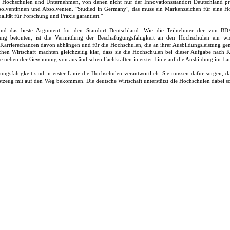
 Hochschulen und Unternehmen, von denen nicht nur der Innovationsstandort Deutschland prof
bsolventinnen und Absolventen. "Studied in Germany", das muss ein Markenzeichen für eine H
ualität für Forschung und Praxis garantiert."
sind das beste Argument für den Standort Deutschland. Wie die Teilnehmer der von 
gung betonten, ist die Vermittlung der Beschäftigungsfähigkeit an den Hochschulen ein w
 Karrierechancen davon abhängen und für die Hochschulen, die an ihrer Ausbildungsleistung g
schen Wirtschaft machten gleichzeitig klar, dass sie die Hochschulen bei dieser Aufgabe nach K
ie neben der Gewinnung von ausländischen Fachkräften in erster Linie auf die Ausbildung im Lan
gungsfähigkeit sind in erster Linie die Hochschulen verantwortlich. Sie müssen dafür sorgen, d
tzeug mit auf den Weg bekommen. Die deutsche Wirtschaft unterstützt die Hochschulen dabei sc
ter stehen Hochschulen bei der Konzeption neuer Studiengänge mit Rat und Tat zur Seite, s
zen in den Unternehmen gebraucht werden. Ebenfalls arbeiten viele Unternehm
nturen mit, unterstützen den Aufbau von "Career Services", übernehmen Lehrtätigkeiten an Hoc
nblicke in die Unternehmenspraxis. Dieses Engagement werden die Unternehmen fortsetzen un
ber auch, dass die Hochschulen noch offensiver auf die Unternehmen zugehen und ihrerseits si
lungen von den Unternehmen erwarten", erklärten BDA und BDI.
che Staatssekretär im Bundesbildungsministerium Andreas Storm sagte auf der Tagung: "Ob 
obalisierung gehören wird, hängt in entscheidendem Maße von der eingeleiteten Moder
. Ein zentraler Baustein dieser Modernisierung besteht dabei in der stärkeren Vernetzung vo
 Seiten können nur gewinnen, wenn sie sich auf langfristige und berechenbare Partnerscha
ren des Wissenstransfers geschaffen werden. Die Verbesserung der Beschäftigungsfähigkeit w
terkonferenz in London als prioritäres Handlungsfeld benannt. Hochschulen, Unternehmen un
am mit den Studierenden hierfür die besten Bedingungen zu schaffen."
Bildungsinstitutionen liefern die Hochschulen eine wissenschaftliche Qualifikation, 
t ist", erklärte der Vizepräsident für Studium und Lehre der HRK, Prof. Dr. Helmut Ruppert. "Die
 auch über die Bereiche von Forschung und Entwicklung hinaus. Denn mit dieser wissenschaftl
nten Situationen bewältigen und Probleme lösen, für die neue Lösungswege auf der Grundlage 
den werden müssen. Der Bologna-Prozess ist für die Hochschulen Anlass, diese Kompetenzen no