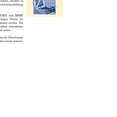
itiert, sondern in
ochschulausbildung
BDA/BDI und BMBF
ichtiges Thema für
emessen werden. Die
räften unterstützen
d setzen.
ass die Absolventen
hon heute intensiv.
ie geben Feedback,
ensvertreter in
hschulen und bieten
d weiter ausbauen.
gnalisieren, wo sie
Deutschland zu den
nisierung unseres
n Wissenschaft und
ften einlassen und
urde im Kommuniqué
d Politik sind nun
die methoden- und
 Arbeitgeber wissen
ichen Qualifikation
wissenschaftlicher
ch zielorientierter