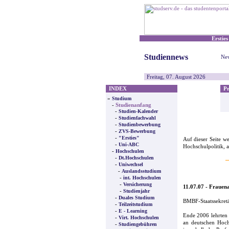
Ersties
Studiennews
New
Freitag, 07. August 2026
INDEX
Pre
»
Studium
-
Studienanfang
-
Studien-Kalender
-
Studienfachwahl
-
Studienbewerbung
-
ZVS-Bewerbung
-
"Ersties"
Auf dieser Seite w
-
Uni-ABC
Hochschulpolitik, 
-
Hochschulen
-
Dt.Hochschulen
-
Uniwechsel
-
Auslandsstudium
-
int. Hochschulen
-
Versicherung
11.07.07 - Frauena
-
Studienjahr
-
Duales Studium
BMBF-Staatssekretä
-
Teilzeitstudium
-
E - Learning
Ende 2006 lehrten 
-
Virt. Hochschulen
an deutschen Hoch
-
Studiengebühren