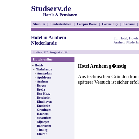
Studserv.de
Hotels & Pensionen
Studium
|
Studentenleben
|
Campus Börse
|
Community
|
Karriere
|
Hotel in Arnhem
Ein Hotel, Hotel
Niederlande
Arnhem Niederlan
Freitag, 07. August 2026
Hotels online
Hotel Arnhem g�nstig
»
Hotels
»
Niederlande
-
Amsterdam
Aus technischen Gründen können
-
Apeldoorn
späterer Versuch ist sicher erfo
-
Arnhem
-
Bergen
-
Breda
-
Den Haag
-
Dordrecht
-
Eindhoven
-
Enschede
-
Groningen
-
Haarlem
-
Maastricht
-
Nijmegen
-
Rotterdam
-
Tilburg
-
Utrecht