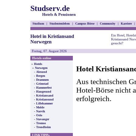
Studserv.de
Hotels & Pensionen
Studium
|
Studentenleben
|
Campus Börse
|
Community
|
Karriere
|
Ein Hotel, Hotel
Hotel in Kristiansand
Kristiansand Nor
Norwegen
gesucht?
Freitag, 07. August 2026
Hotels online
»
Hotels
Hotel Kristiansan
»
Norwegen
-
Alesund
-
Bergen
Aus technischen Gr
-
Drammen
-
Grimstad
-
Hotel-Börse nicht a
Hammerfest
-
Haugesund
-
Kristiansand
erfolgreich.
-
Kristiansund
-
Lillehammer
-
Molde
-
Narvik
-
Oslo
-
Stavanger
-
Tromso
-
Trondheim
LINKTIPPs