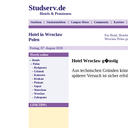
Studserv.de
Hotels & Pensionen
Studium
|
Studentenleben
|
Campus Börse
|
Community
|
Karriere
|
Hotel in Wroclaw
Ein Hotel, Hotel
Polen
Wroclaw Polen g�
Freitag, 07. August 2026
Hotels online
Hotel Wroclaw g�nstig
»
Hotels
»
Polen
-
Bydgoszcz
Aus technischen Gründen können
-
Gdansk
späterer Versuch ist sicher erfo
-
Katowice
-
Krakau
-
Poznan
-
Sopot
-
Warschau
-
Wroclaw
-
Zakopane
LINKTIPPs