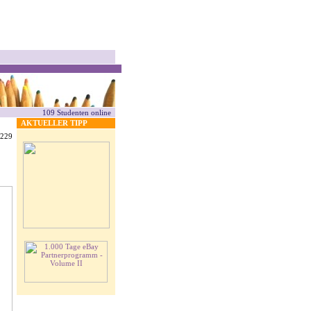
109 Studenten online
AKTUELLER TIPP
4229