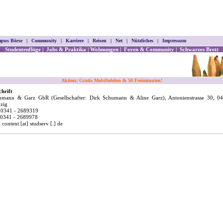
pus Börse
|
Community
|
Karriere
|
Reisen
|
Net
|
Nützliches
|
Impressum
Studentenflüge
|
Jobs
&
Praktika
|
Wohnungen
|
Foren & Community
|
Schwarzes Brett
Aktion: Gratis Mobiltelefon & 50 Freiminuten!
hrift
umann & Garz GbR (Gesellschafter: Dirk Schumann & Aline Garz), Antonienstrasse 30, 0
zig
 0341 - 2689319
 0341 - 2689978
 content [at] studserv [.] de