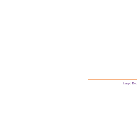
|
Smap
Boo