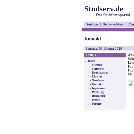
Studserv.de
Das Studentenportal
Studium
|
Studentenleben
|
Cam
Kontakt
Samstag, 08. August 2026
Ansc
INDEX
Sch
»
Home
Leip
-
Sitemap
Fon
-
Startseite!
Fax
-
Bookmarken!
Mail
-
Link us
-
Newsletter
-
Kontakt
-
Impressum
-
Werbung
-
Disclaimer
-
Presse
-
Partner