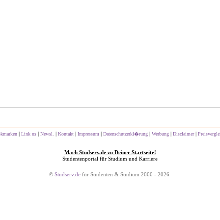
|
|
|
|
|
|
|
|
kmarken
Link us
Newsl.
Kontakt
Impressum
Datenschutzerkl�rung
Werbung
Disclaimer
Preisvergle
Mach Studserv.de zu Deiner Startseite!
Studentenportal für Studium und Karriere
©
Studserv.de
für Studenten & Studium 2000 - 2026