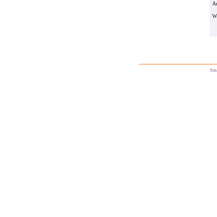
Ar
W
Sm