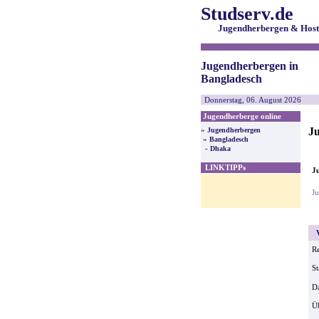
Studserv.de
Jugendherbergen & Host
Jugendherbergen in
Bangladesch
Donnerstag, 06. August 2026
Jugendherberge online
J
»
Jugendherbergen
»
Bangladesch
-
Dhaka
LINKTIPPs
Ju
J
V
Re
St
Da
Ü