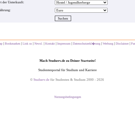
t der Unterkunft:
ährung:
|
|
|
|
|
|
|
|
|
ap
Bookmarken
Link us
Newsl.
Kontakt
Impressum
Datenschutzerkl�rung
Werbung
Disclaimer
Par
Mach Studserv.de zu Deiner Startseite!
Studentenportal für Studium und Karriere
©
Studserv.de
für Studenten & Studium 2000 - 2026
Nutzungsbedingungen