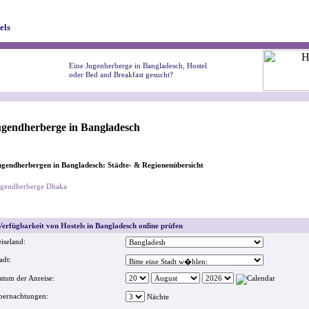
els
Eine Jugenherberge in Bangladesch, Hostel
oder Bed and Breakfast gesucht?
ugendherberge in Bangladesch
gendherbergen in Bangladesch: Städte- & Regionenübersicht
ugendherberge Dhaka
erfügbarkeit von Hostels in Bangladesch online prüfen
iseland:
adt:
tum der Anreise:
bernachtungen:
Nächte