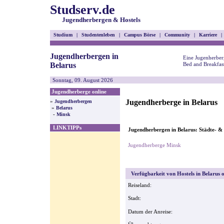
Studserv.de
Jugendherbergen & Hostels
Studium
|
Studentenleben
|
Campus Börse
|
Community
|
Karriere
|
Jugendherbergen in
Eine Jugenherberg
Belarus
Bed and Breakfas
Sonntag, 09. August 2026
Jugendherberge online
Jugendherberge in Belarus
»
Jugendherbergen
»
Belarus
-
Minsk
LINKTIPPs
Jugendherbergen in Belarus: Städte- &
Jugendherberge Minsk
Verfügbarkeit von Hostels in Belarus o
Reiseland:
Stadt:
Datum der Anreise: