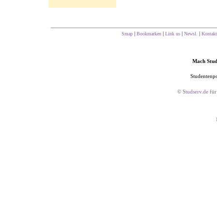
|
|
|
|
Smap
Bookmarken
Link us
Newsl.
Kontakt
Mach Studs
Studentenpo
©
Studserv.de
für