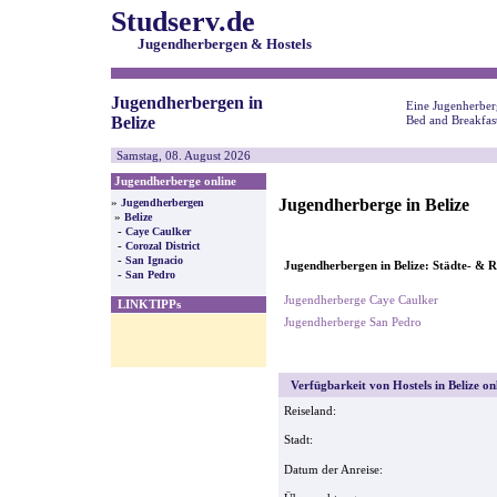
Studserv.de
Jugendherbergen & Hostels
Jugendherbergen in
Eine Jugenherberg
Belize
Bed and Breakfas
Samstag, 08. August 2026
Jugendherberge online
Jugendherberge in Belize
»
Jugendherbergen
»
Belize
-
Caye Caulker
-
Corozal District
-
San Ignacio
Jugendherbergen in Belize: Städte- & R
-
San Pedro
Jugendherberge Caye Caulker
LINKTIPPs
Jugendherberge San Pedro
Verfügbarkeit von Hostels in Belize on
Reiseland:
Stadt:
Datum der Anreise: