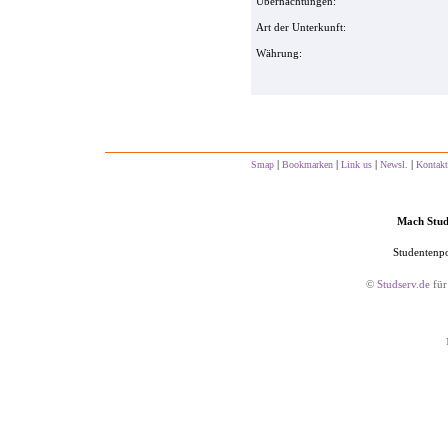
Übernachtungen:
Art der Unterkunft:
Währung:
|
|
|
|
Smap
Bookmarken
Link us
Newsl.
Kontakt
Mach Studs
Studentenpo
©
Studserv.de
für