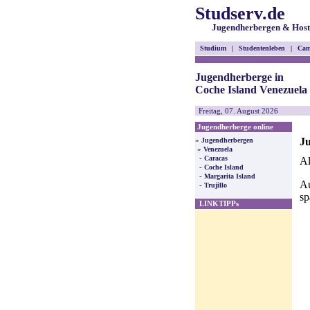
Studserv.de
Jugendherbergen & Host
Studium
|
Studentenleben
|
Cam
Jugendherberge in
Coche Island Venezuela
Freitag, 07. August 2026
Jugendherberge online
Ju
»
Jugendherbergen
»
Venezuela
-
Caracas
Al
-
Coche Island
-
Margarita Island
Au
-
Trujillo
sp
LINKTIPPs