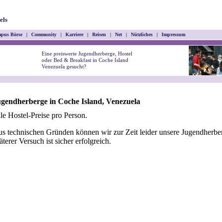
els
pus Börse
|
Community
|
Karriere
|
Reisen
|
Net
|
Nützliches
|
Impressum
Eine preiswerte Jugendherberge, Hostel
oder Bed & Breakfast in Coche Island
Venezuela gesucht?
gendherberge in Coche Island, Venezuela
le Hostel-Preise pro Person.
s technischen Gründen können wir zur Zeit leider unsere Jugendherber
äterer Versuch ist sicher erfolgreich.