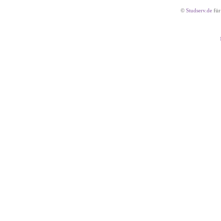
©
Studserv.de
für