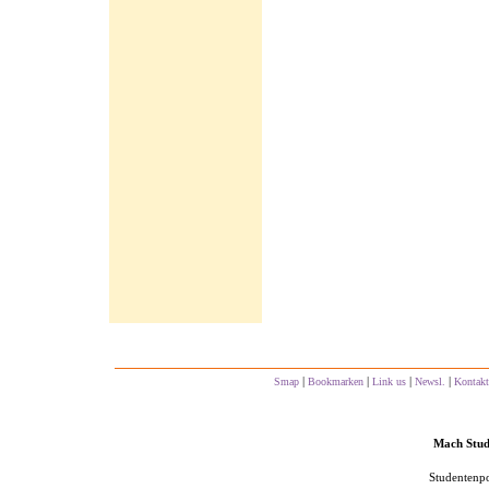
|
|
|
|
Smap
Bookmarken
Link us
Newsl.
Kontakt
Mach Studs
Studentenpo