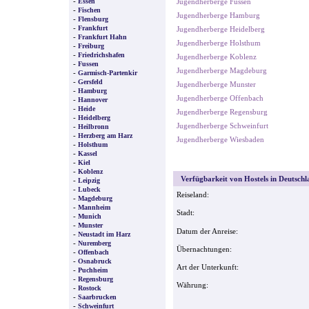
-
Essen
Jugendherberge Fussen
-
Fischen
Jugendherberge Hamburg
-
Flensburg
-
Frankfurt
Jugendherberge Heidelberg
-
Frankfurt Hahn
Jugendherberge Holsthum
-
Freiburg
-
Friedrichshafen
Jugendherberge Koblenz
-
Fussen
Jugendherberge Magdeburg
-
Garmisch-Partenkir
-
Gersfeld
Jugendherberge Munster
-
Hamburg
Jugendherberge Offenbach
-
Hannover
-
Heide
Jugendherberge Regensburg
-
Heidelberg
Jugendherberge Schweinfurt
-
Heilbronn
-
Herzberg am Harz
Jugendherberge Wiesbaden
-
Holsthum
-
Kassel
-
Kiel
-
Koblenz
Verfügbarkeit von Hostels in Deutschl
-
Leipzig
-
Lubeck
Reiseland:
-
Magdeburg
-
Mannheim
Stadt:
-
Munich
-
Munster
Datum der Anreise:
-
Neustadt im Harz
-
Nuremberg
Übernachtungen:
-
Offenbach
-
Osnabruck
Art der Unterkunft:
-
Puchheim
-
Regensburg
Währung:
-
Rostock
-
Saarbrucken
-
Schweinfurt