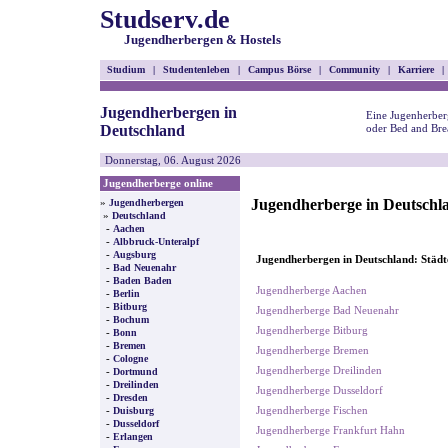
Studserv.de
Jugendherbergen & Hostels
Studium
|
Studentenleben
|
Campus Börse
|
Community
|
Karriere
|
Jugendherbergen in
Eine Jugenherber
Deutschland
oder Bed and Bre
Donnerstag, 06. August 2026
Jugendherberge online
Jugendherberge in Deutschl
»
Jugendherbergen
»
Deutschland
-
Aachen
-
Albbruck-Unteralpf
-
Augsburg
Jugendherbergen in Deutschland: Städt
-
Bad Neuenahr
-
Baden Baden
Jugendherberge Aachen
-
Berlin
-
Bitburg
Jugendherberge Bad Neuenahr
-
Bochum
Jugendherberge Bitburg
-
Bonn
-
Bremen
Jugendherberge Bremen
-
Cologne
Jugendherberge Dreilinden
-
Dortmund
-
Dreilinden
Jugendherberge Dusseldorf
-
Dresden
-
Jugendherberge Fischen
Duisburg
-
Dusseldorf
Jugendherberge Frankfurt Hahn
-
Erlangen