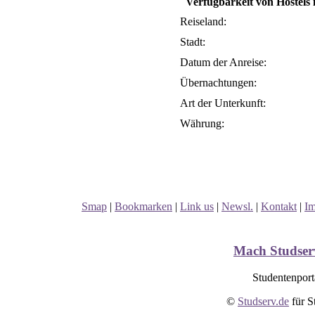
Verfügbarkeit von Hostels 
Reiseland:
Stadt:
Datum der Anreise:
Übernachtungen:
Art der Unterkunft:
Währung:
Smap
|
Bookmarken
|
Link us
|
Newsl.
|
Kontakt
|
I
Mach Studserv
Studentenport
©
Studserv.de
für S