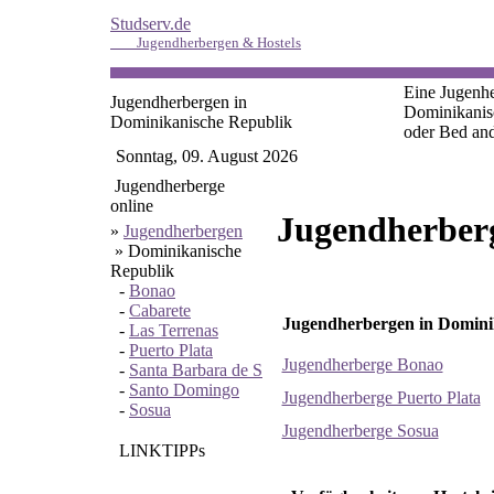
Studserv.de
Jugendherbergen & Hostels
Eine Jugenhe
Jugendherbergen in
Dominikanis
Dominikanische Republik
oder Bed and
Sonntag, 09. August 2026
Jugendherberge
online
Jugendherberg
»
Jugendherbergen
»
Dominikanische
Republik
-
Bonao
-
Cabarete
Jugendherbergen in Dominik
-
Las Terrenas
-
Puerto Plata
Jugendherberge Bonao
-
Santa Barbara de S
-
Santo Domingo
Jugendherberge Puerto Plata
-
Sosua
Jugendherberge Sosua
LINKTIPPs