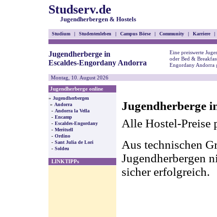
Studserv.de
Jugendherbergen & Hostels
Studium
|
Studentenleben
|
Campus Börse
|
Community
|
Karriere
|
Eine preiswerte Juge
Jugendherberge in
oder Bed & Breakfast
Escaldes-Engordany Andorra
Engordany Andorra 
Montag, 10. August 2026
Jugendherberge online
»
Jugendherbergen
Jugendherberge i
»
Andorra
-
Andorra la Vella
-
Encamp
Alle Hostel-Preise 
-
Escaldes-Engordany
-
Meritxell
-
Ordino
Aus technischen Gr
-
Sant Julia de Lori
-
Soldeu
Jugendherbergen nic
LINKTIPPs
sicher erfolgreich.