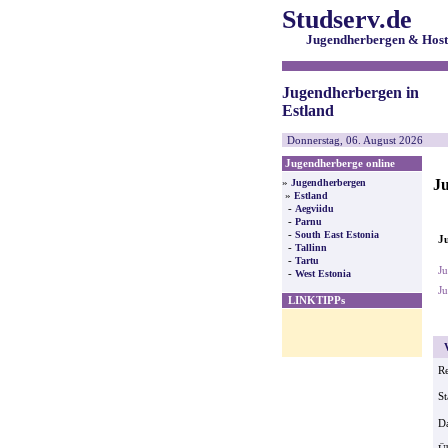
Studserv.de
Jugendherbergen & Host
Jugendherbergen in
Estland
Donnerstag, 06. August 2026
Jugendherberge online
Ju
»
Jugendherbergen
»
Estland
-
Aegviidu
-
Parnu
-
South East Estonia
Ju
-
Tallinn
-
Tartu
Ju
-
West Estonia
Ju
LINKTIPPs
V
Re
St
Da