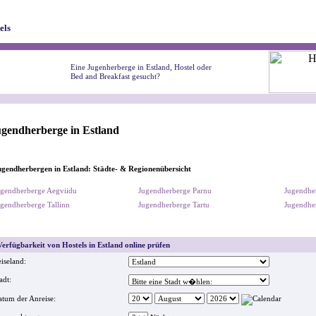
els
Eine Jugenherberge in Estland, Hostel oder
Bed and Breakfast gesucht?
gendherberge in Estland
gendherbergen in Estland: Städte- & Regionenübersicht
gendherberge Aegviidu
Jugendherberge Parnu
Jugendher
gendherberge Tallinn
Jugendherberge Tartu
Jugendher
erfügbarkeit von Hostels in Estland online prüfen
iseland:
adt:
tum der Anreise: