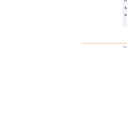
Ü
Ar
W
Sm