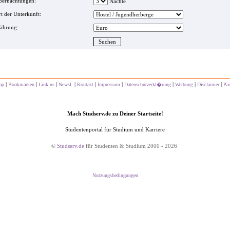
bernachtungen:
Nächte
t der Unterkunft:
ährung:
|
|
|
|
|
|
|
|
|
ap
Bookmarken
Link us
Newsl.
Kontakt
Impressum
Datenschutzerkl�rung
Werbung
Disclaimer
Par
Mach Studserv.de zu Deiner Startseite!
Studentenportal für Studium und Karriere
©
Studserv.de
für Studenten & Studium 2000 - 2026
Nutzungsbedingungen