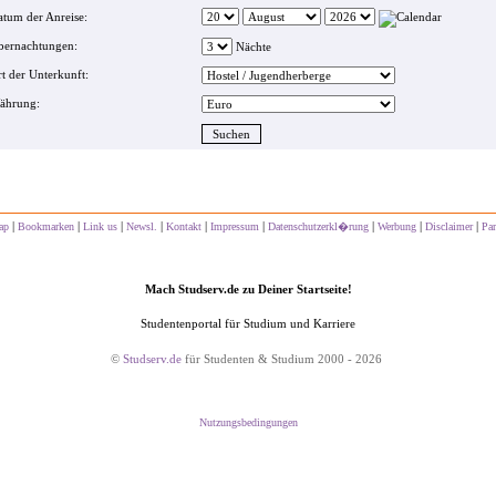
tum der Anreise:
bernachtungen:
Nächte
t der Unterkunft:
ährung:
|
|
|
|
|
|
|
|
|
ap
Bookmarken
Link us
Newsl.
Kontakt
Impressum
Datenschutzerkl�rung
Werbung
Disclaimer
Par
Mach Studserv.de zu Deiner Startseite!
Studentenportal für Studium und Karriere
©
Studserv.de
für Studenten & Studium 2000 - 2026
Nutzungsbedingungen