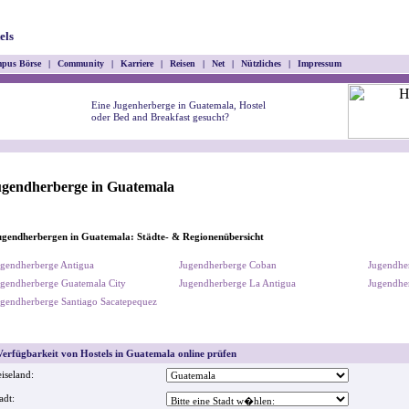
els
pus Börse
|
Community
|
Karriere
|
Reisen
|
Net
|
Nützliches
|
Impressum
Eine Jugenherberge in Guatemala, Hostel
oder Bed and Breakfast gesucht?
ugendherberge in Guatemala
gendherbergen in Guatemala: Städte- & Regionenübersicht
gendherberge Antigua
Jugendherberge Coban
Jugendhe
gendherberge Guatemala City
Jugendherberge La Antigua
Jugendhe
gendherberge Santiago Sacatepequez
erfügbarkeit von Hostels in Guatemala online prüfen
iseland:
adt: