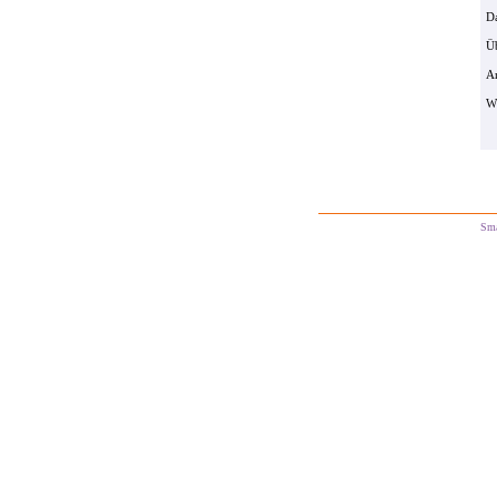
Da
Ü
Ar
W
Sm