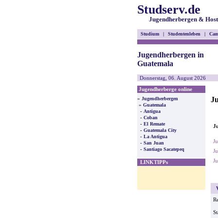
Studserv.de
Jugendherbergen & Host
Studium
|
Studentenleben
|
Cam
Jugendherbergen in
Guatemala
Donnerstag, 06. August 2026
Jugendherberge online
J
»
Jugendherbergen
»
Guatemala
-
Antigua
-
Coban
-
El Remate
Ju
-
Guatemala City
-
La Antigua
Ju
-
San Juan
-
Santiago Sacatepeq
Ju
Ju
LINKTIPPs
V
Re
St