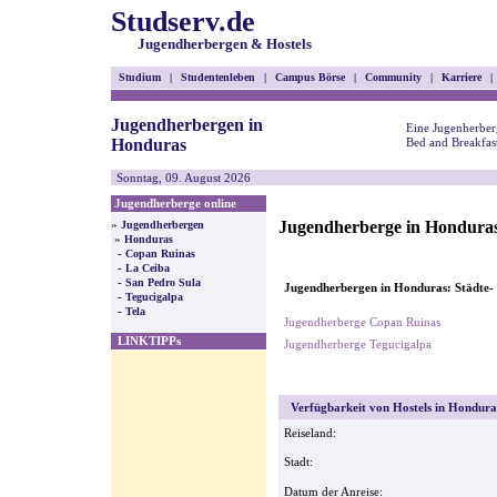
Studserv.de
Jugendherbergen & Hostels
Studium
|
Studentenleben
|
Campus Börse
|
Community
|
Karriere
|
Jugendherbergen in
Eine Jugenherber
Honduras
Bed and Breakfas
Sonntag, 09. August 2026
Jugendherberge online
Jugendherberge in Hondura
»
Jugendherbergen
»
Honduras
-
Copan Ruinas
-
La Ceiba
-
San Pedro Sula
Jugendherbergen in Honduras: Städte-
-
Tegucigalpa
-
Tela
Jugendherberge Copan Ruinas
LINKTIPPs
Jugendherberge Tegucigalpa
Verfügbarkeit von Hostels in Honduras
Reiseland:
Stadt:
Datum der Anreise: