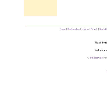
|
|
|
|
Smap
Bookmarken
Link us
Newsl.
Kontakt
Mach Studs
Studentenpo
©
Studserv.de
für