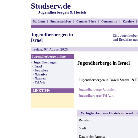
Studserv.de
Jugendherbergen & Hostels
Studium
|
Studentenleben
|
Campus Börse
|
Community
|
Karriere
|
Jugendherbergen in
Eine Jugenherberg
Israel
and Breakfast ges
Freitag, 07. August 2026
Jugendherberge online
Jugendherberge in Israel
»
Jugendherbergen
»
Israel
-
Jerusalem
-
Nahariya
-
Nazareth
Jugendherbergen in Israel: Städte- & R
-
Tel Aviv
Jugendherberge Jerusalem
LINKTIPPs
Jugendherberge Tel Aviv
Verfügbarkeit von Hostels in Israel on
Reiseland:
Stadt:
Datum der Anreise: