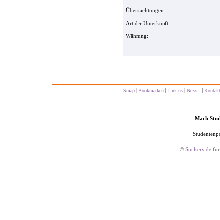
Übernachtungen:
Art der Unterkunft:
Währung:
|
|
|
|
Smap
Bookmarken
Link us
Newsl.
Kontakt
Mach Studs
Studentenpo
©
Studserv.de
für