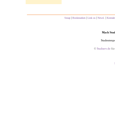
|
|
|
|
Smap
Bookmarken
Link us
Newsl.
Kontakt
Mach Studs
Studentenpo
©
Studserv.de
für