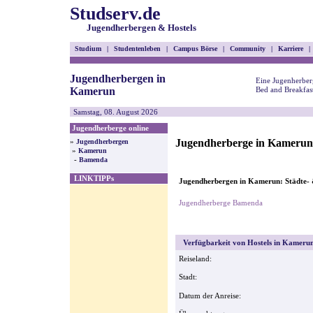
Studserv.de
Jugendherbergen & Hostels
Studium
|
Studentenleben
|
Campus Börse
|
Community
|
Karriere
|
Jugendherbergen in
Eine Jugenherber
Kamerun
Bed and Breakfas
Samstag, 08. August 2026
Jugendherberge online
Jugendherberge in Kamerun
»
Jugendherbergen
»
Kamerun
-
Bamenda
LINKTIPPs
Jugendherbergen in Kamerun: Städte- 
Jugendherberge Bamenda
Verfügbarkeit von Hostels in Kamerun
Reiseland:
Stadt:
Datum der Anreise: