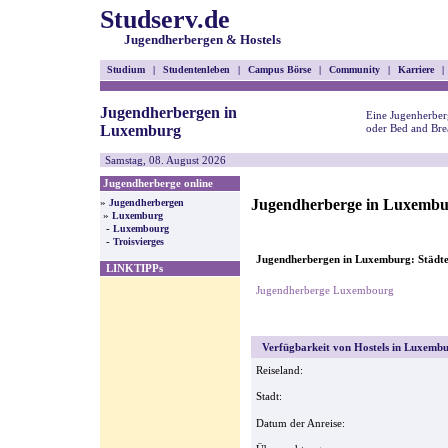
Studserv.de
Jugendherbergen & Hostels
Studium
|
Studentenleben
|
Campus Börse
|
Community
|
Karriere
|
Jugendherbergen in
Eine Jugenherber
Luxemburg
oder Bed and Bre
Samstag, 08. August 2026
Jugendherberge online
Jugendherberge in Luxemb
»
Jugendherbergen
»
Luxemburg
-
Luxembourg
-
Troisvierges
Jugendherbergen in Luxemburg: Städte
LINKTIPPs
Jugendherberge Luxembourg
Verfügbarkeit von Hostels in Luxembu
Reiseland:
Stadt:
Datum der Anreise: