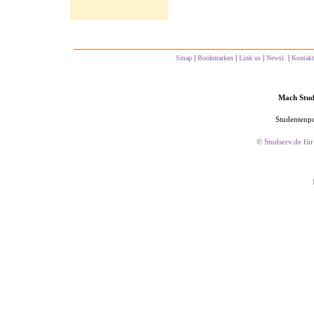
|
|
|
|
Smap
Bookmarken
Link us
Newsl.
Kontakt
Mach Studs
Studentenpo
©
Studserv.de
für