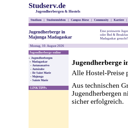
Studserv.de
Jugendherbergen & Hostels
Studium
|
Studentenleben
|
Campus Börse
|
Community
|
Karriere
|
Eine preiswerte Juge
Jugendherberge in
oder Bed & Breakfas
Majunga Madagaskar
Madagaskar gesucht
Montag, 10. August 2026
Jugendherberge online
»
Jugendherbergen
Jugendherberge 
»
Madagaskar
-
Antananarivo
-
Antsirabe
Alle Hostel-Preise 
-
Ile Saint Marie
-
Majunga
-
Sainte Marie
Aus technischen Gr
LINKTIPPs
Jugendherbergen nic
sicher erfolgreich.