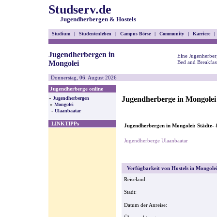
Studserv.de
Jugendherbergen & Hostels
Studium
|
Studentenleben
|
Campus Börse
|
Community
|
Karriere
|
Jugendherbergen in
Eine Jugenherber
Mongolei
Bed and Breakfas
Donnerstag, 06. August 2026
Jugendherberge online
Jugendherberge in Mongolei
»
Jugendherbergen
»
Mongolei
-
Ulaanbaatar
LINKTIPPs
Jugendherbergen in Mongolei: Städte- 
Jugendherberge Ulaanbaatar
Verfügbarkeit von Hostels in Mongolei
Reiseland:
Stadt:
Datum der Anreise: