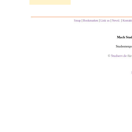
|
|
|
|
Smap
Bookmarken
Link us
Newsl.
Kontakt
Mach Studs
Studentenpo
©
Studserv.de
für