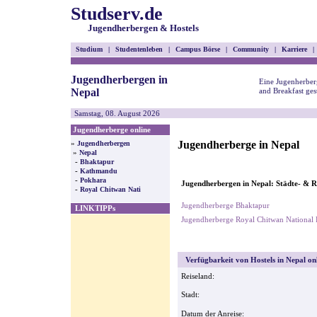
Studserv.de
Jugendherbergen & Hostels
Studium
|
Studentenleben
|
Campus Börse
|
Community
|
Karriere
|
Jugendherbergen in
Eine Jugenherber
Nepal
and Breakfast ges
Samstag, 08. August 2026
Jugendherberge online
Jugendherberge in Nepal
»
Jugendherbergen
»
Nepal
-
Bhaktapur
-
Kathmandu
-
Pokhara
Jugendherbergen in Nepal: Städte- & R
-
Royal Chitwan Nati
Jugendherberge Bhaktapur
LINKTIPPs
Jugendherberge Royal Chitwan National 
Verfügbarkeit von Hostels in Nepal on
Reiseland:
Stadt:
Datum der Anreise: