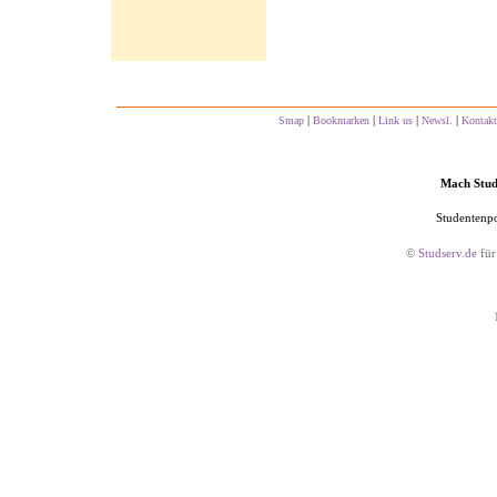
|
|
|
|
Smap
Bookmarken
Link us
Newsl.
Kontakt
Mach Studs
Studentenpo
©
Studserv.de
für