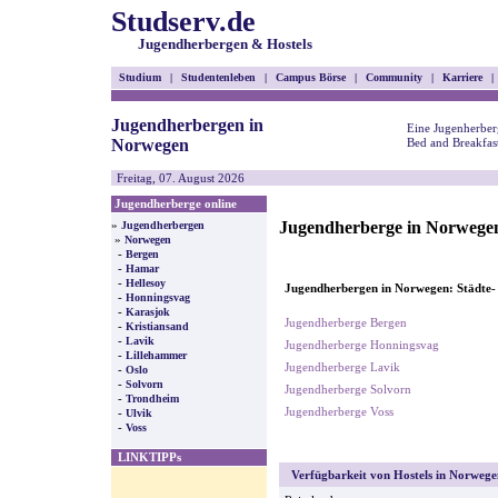
Studserv.de
Jugendherbergen & Hostels
Studium
|
Studentenleben
|
Campus Börse
|
Community
|
Karriere
|
Jugendherbergen in
Eine Jugenherber
Norwegen
Bed and Breakfas
Freitag, 07. August 2026
Jugendherberge online
Jugendherberge in Norwege
»
Jugendherbergen
»
Norwegen
-
Bergen
-
Hamar
-
Hellesoy
Jugendherbergen in Norwegen: Städte-
-
Honningsvag
-
Karasjok
Jugendherberge Bergen
-
Kristiansand
-
Lavik
Jugendherberge Honningsvag
-
Lillehammer
Jugendherberge Lavik
-
Oslo
-
Solvorn
Jugendherberge Solvorn
-
Trondheim
Jugendherberge Voss
-
Ulvik
-
Voss
LINKTIPPs
Verfügbarkeit von Hostels in Norwegen