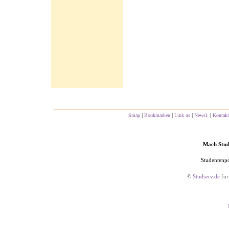
|
|
|
|
Smap
Bookmarken
Link us
Newsl.
Kontakt
Mach Studs
Studentenpo
©
Studserv.de
für