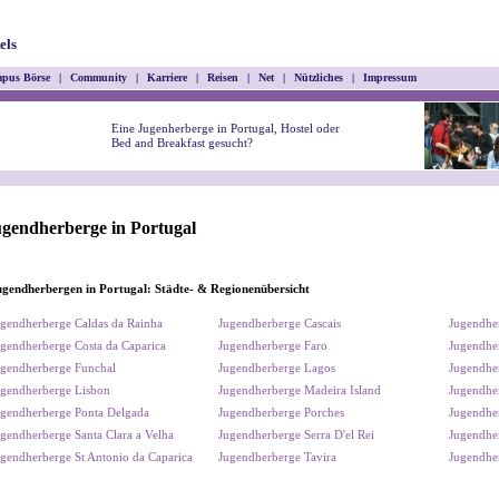
els
pus Börse
|
Community
|
Karriere
|
Reisen
|
Net
|
Nützliches
|
Impressum
Eine Jugenherberge in Portugal, Hostel oder
Bed and Breakfast gesucht?
gendherberge in Portugal
gendherbergen in Portugal: Städte- & Regionenübersicht
gendherberge Caldas da Rainha
Jugendherberge Cascais
Jugendhe
gendherberge Costa da Caparica
Jugendherberge Faro
Jugendhe
gendherberge Funchal
Jugendherberge Lagos
Jugendhe
gendherberge Lisbon
Jugendherberge Madeira Island
Jugendhe
gendherberge Ponta Delgada
Jugendherberge Porches
Jugendhe
gendherberge Santa Clara a Velha
Jugendherberge Serra D'el Rei
Jugendher
gendherberge St Antonio da Caparica
Jugendherberge Tavira
Jugendhe