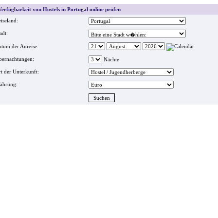
erfügbarkeit von Hostels in Portugal online prüfen
iseland:
adt:
tum der Anreise:
bernachtungen:
Nächte
t der Unterkunft:
ährung: