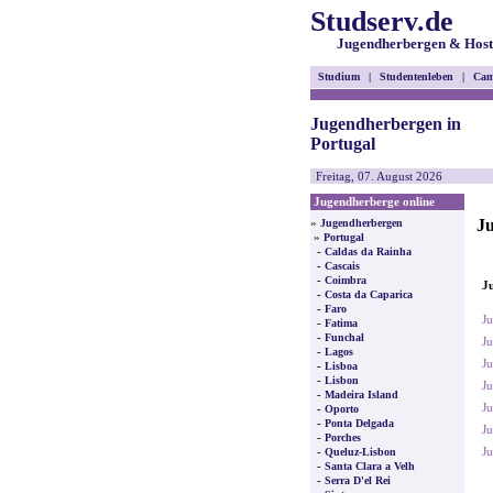
Studserv.de
Jugendherbergen & Host
Studium
|
Studentenleben
|
Cam
Jugendherbergen in
Portugal
Freitag, 07. August 2026
Jugendherberge online
Ju
»
Jugendherbergen
»
Portugal
-
Caldas da Rainha
-
Cascais
-
Coimbra
Ju
-
Costa da Caparica
-
Faro
Ju
-
Fatima
-
Funchal
Ju
-
Lagos
Ju
-
Lisboa
-
Lisbon
Ju
-
Madeira Island
Ju
-
Oporto
-
Ponta Delgada
Ju
-
Porches
-
Ju
Queluz-Lisbon
-
Santa Clara a Velh
-
Serra D'el Rei