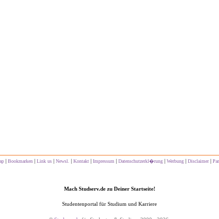
|
|
|
|
|
|
|
|
|
ap
Bookmarken
Link us
Newsl.
Kontakt
Impressum
Datenschutzerkl�rung
Werbung
Disclaimer
Par
Mach Studserv.de zu Deiner Startseite!
Studentenportal für Studium und Karriere