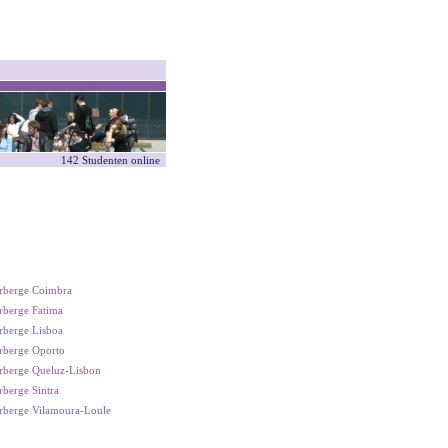
142 Studenten online
rberge Coimbra
rberge Fatima
rberge Lisboa
rberge Oporto
rberge Queluz-Lisbon
berge Sintra
rberge Vilamoura-Loule