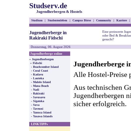
Studserv.de
Jugendherbergen & Hostels
Studium
|
Studentenleben
|
Campus Börse
|
Community
|
Karriere
|
Eine preiswerte Juge
Jugendherberge in
oder Bed & Breakfast
Rakiraki Fidschi
gesucht?
Donnerstag, 06. August 2026
Jugendherberge online
»
Jugendherbergen
Jugendherberge in
»
Fidschi
-
Beachcomber Island
-
Coral Coast
Alle Hostel-Preise 
-
Kadavu
-
Lautoka
-
Malolo Island
Aus technischen Gr
-
Mana Beach
-
Nadi
-
Jugendherbergen nic
Rakiraki
-
Savusavu
-
Sigatoka
sicher erfolgreich.
-
Suva
-
Taveuni
-
Yanuca Island
-
Yasawa Islands
LINKTIPPs