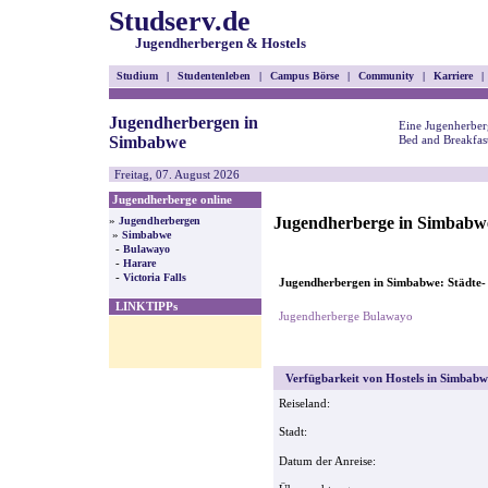
Studserv.de
Jugendherbergen & Hostels
Studium
|
Studentenleben
|
Campus Börse
|
Community
|
Karriere
|
Jugendherbergen in
Eine Jugenherber
Simbabwe
Bed and Breakfas
Freitag, 07. August 2026
Jugendherberge online
Jugendherberge in Simbabw
»
Jugendherbergen
»
Simbabwe
-
Bulawayo
-
Harare
-
Victoria Falls
Jugendherbergen in Simbabwe: Städte-
LINKTIPPs
Jugendherberge Bulawayo
Verfügbarkeit von Hostels in Simbabwe
Reiseland:
Stadt:
Datum der Anreise: