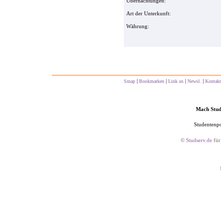
Übernachtungen:
Art der Unterkunft:
Währung:
|
|
|
|
Smap
Bookmarken
Link us
Newsl.
Kontakt
Mach Studs
Studentenpo
©
Studserv.de
für