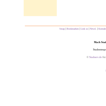
|
|
|
|
Smap
Bookmarken
Link us
Newsl.
Kontakt
Mach Studs
Studentenpo
©
Studserv.de
für