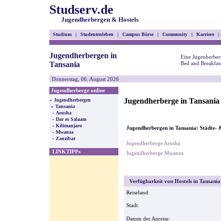
Studserv.de
Jugendherbergen & Hostels
Studium
|
Studentenleben
|
Campus Börse
|
Community
|
Karriere
|
Jugendherbergen in
Eine Jugenherberg
Tansania
Bed and Breakfas
Donnerstag, 06. August 2026
Jugendherberge online
Jugendherberge in Tansania
»
Jugendherbergen
»
Tansania
-
Arusha
-
Dar es Salaam
-
Kilimanjaro
Jugendherbergen in Tansania: Städte- 
-
Mwanza
-
Zanzibar
Jugendherberge Arusha
LINKTIPPs
Jugendherberge Mwanza
Verfügbarkeit von Hostels in Tansania
Reiseland:
Stadt:
Datum der Anreise: