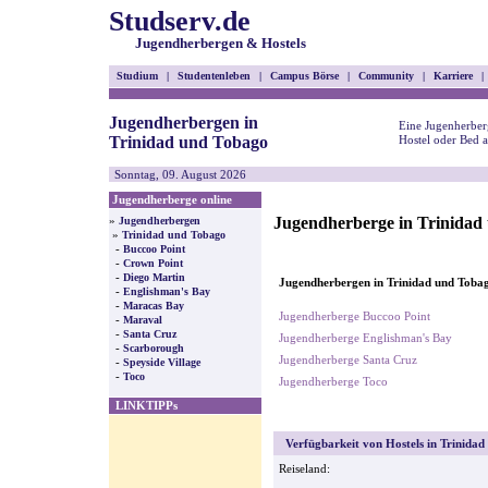
Studserv.de
Jugendherbergen & Hostels
Studium
|
Studentenleben
|
Campus Börse
|
Community
|
Karriere
|
Jugendherbergen in
Eine Jugenherber
Trinidad und Tobago
Hostel oder Bed a
Sonntag, 09. August 2026
Jugendherberge online
Jugendherberge in Trinidad
»
Jugendherbergen
»
Trinidad und Tobago
-
Buccoo Point
-
Crown Point
-
Diego Martin
Jugendherbergen in Trinidad und Tobag
-
Englishman's Bay
-
Maracas Bay
Jugendherberge Buccoo Point
-
Maraval
-
Santa Cruz
Jugendherberge Englishman's Bay
-
Scarborough
Jugendherberge Santa Cruz
-
Speyside Village
-
Toco
Jugendherberge Toco
LINKTIPPs
Verfügbarkeit von Hostels in Trinidad
Reiseland: