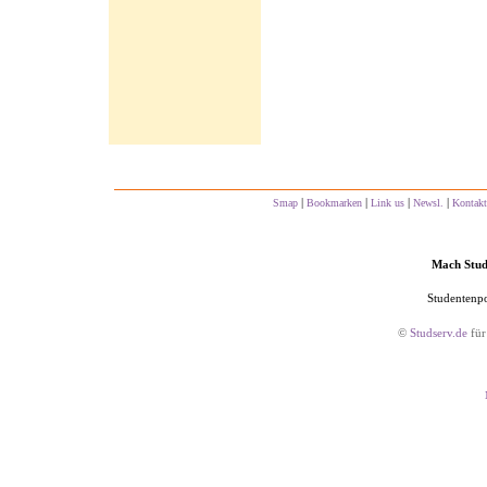
|
|
|
|
Smap
Bookmarken
Link us
Newsl.
Kontakt
Mach Studs
Studentenpo
©
Studserv.de
für