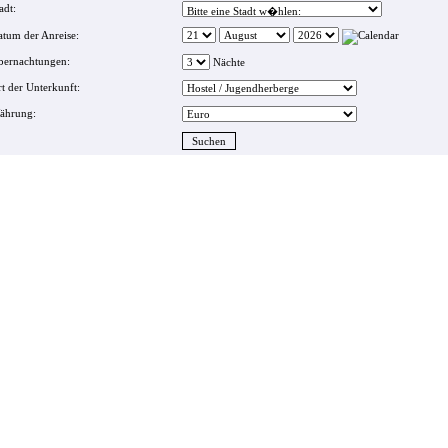
adt:
tum der Anreise:
bernachtungen:
Nächte
t der Unterkunft:
ährung: