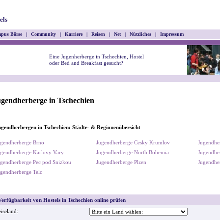
els
pus Börse
|
Community
|
Karriere
|
Reisen
|
Net
|
Nützliches
|
Impressum
Eine Jugenherberge in Tschechien, Hostel
oder Bed and Breakfast gesucht?
gendherberge in Tschechien
gendherbergen in Tschechien: Städte- & Regionenübersicht
ugendherberge Brno
Jugendherberge Cesky Krumlov
Jugendhe
gendherberge Karlovy Vary
Jugendherberge North Bohemia
Jugendhe
gendherberge Pec pod Snizkou
Jugendherberge Plzen
Jugendhe
gendherberge Telc
erfügbarkeit von Hostels in Tschechien online prüfen
iseland: