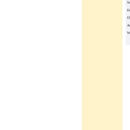
St
Da
Ü
Ar
W