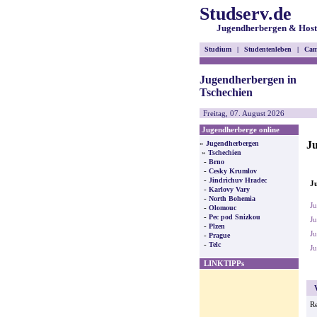
Studserv.de
Jugendherbergen & Host
Studium
|
Studentenleben
|
Cam
Jugendherbergen in
Tschechien
Freitag, 07. August 2026
Jugendherberge online
Ju
»
Jugendherbergen
»
Tschechien
-
Brno
-
Cesky Krumlov
-
Jindrichuv Hradec
Ju
-
Karlovy Vary
-
North Bohemia
J
-
Olomouc
-
Pec pod Snizkou
Ju
-
Plzen
Ju
-
Prague
-
Telc
Ju
LINKTIPPs
V
Re