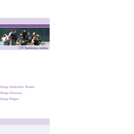
170 Studenten online
rberge Jindrichuv Hradec
rberge Olomouc
rberge Prague