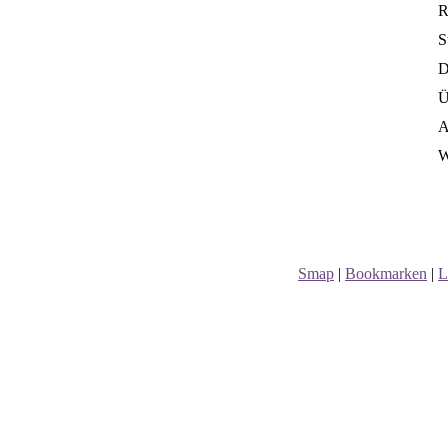
R
S
D
Ü
A
W
Smap
|
Bookmarken
|
L