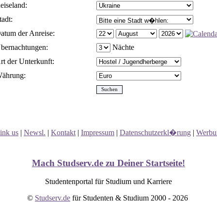
eiseland:
tadt:
atum der Anreise:
bernachtungen:
Nächte
rt der Unterkunft:
ährung:
ink us
|
Newsl.
|
Kontakt
|
Impressum
|
Datenschutzerkl�rung
|
Werbu
Mach Studserv.de zu Deiner Startseite!
Studentenportal für Studium und Karriere
©
Studserv.de
für Studenten & Studium 2000 - 2026