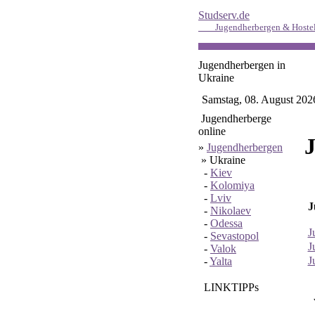
Studserv.de
Jugendherbergen & Hoste
Jugendherbergen in
Ukraine
Samstag, 08. August 202
Jugendherberge
online
»
Jugendherbergen
»
Ukraine
-
Kiev
-
Kolomiya
-
Lviv
J
-
Nikolaev
-
Odessa
J
-
Sevastopol
J
-
Valok
J
-
Yalta
LINKTIPPs
V