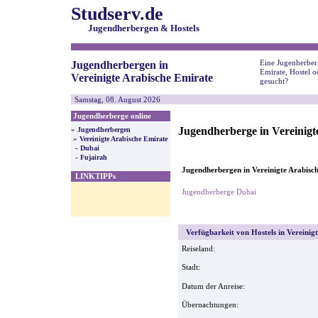
Studserv.de
Jugendherbergen & Hostels
Eine Jugenherberg
Jugendherbergen in
Emirate, Hostel o
Vereinigte Arabische Emirate
gesucht?
Samstag, 08. August 2026
Jugendherberge online
Jugendherberge in Vereinigt
»
Jugendherbergen
»
Vereinigte Arabische Emirate
-
Dubai
-
Fujairah
Jugendherbergen in Vereinigte Arabisc
LINKTIPPs
Jugendherberge Dubai
Verfügbarkeit von Hostels in Vereinigt
Reiseland:
Stadt:
Datum der Anreise:
Übernachtungen: