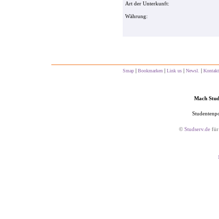
Art der Unterkunft:
Währung:
|
|
|
|
Smap
Bookmarken
Link us
Newsl.
Kontakt
Mach Studs
Studentenpo
©
Studserv.de
für