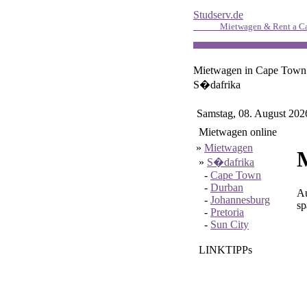
Studserv.de
Mietwagen & Rent a Ca
Mietwagen in Cape Town
S�dafrika
Samstag, 08. August 202
Mietwagen online
»
Mietwagen
»
S�dafrika
-
Cape Town
-
Durban
Au
-
Johannesburg
sp
-
Pretoria
-
Sun City
LINKTIPPs