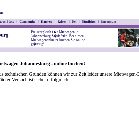
ar
pus Börse
|
Community
|
Karriere
|
Reisen
|
Net
|
Nützliches
|
Impressum
Preisvergleich f�r Mietwagen in
burg
Johannesburg S�dafrika. Bei diesen
Mietwagenanbieter buchen Sie online
g�nstig!
etwagen Johannesburg - online buchen!
s technischen Gründen können wir zur Zeit leider unsere Mietwagen-B
äterer Versuch ist sicher erfolgreich.