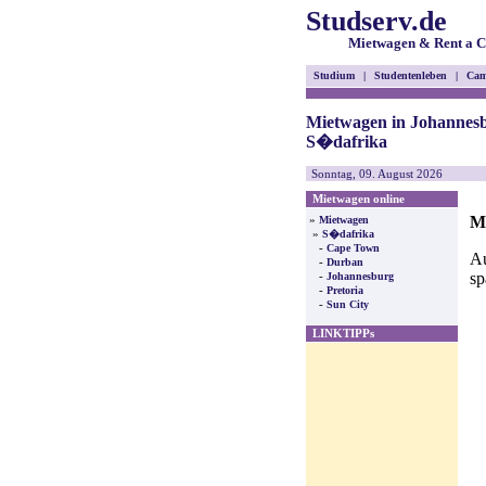
Studserv.de
Mietwagen & Rent a C
Studium
|
Studentenleben
|
Cam
Mietwagen in Johannes
S�dafrika
Sonntag, 09. August 2026
Mietwagen online
Mi
»
Mietwagen
»
S�dafrika
-
Cape Town
Au
-
Durban
sp
-
Johannesburg
-
Pretoria
-
Sun City
LINKTIPPs