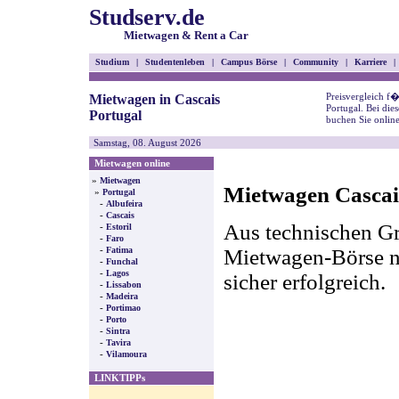
Studserv.de
Mietwagen & Rent a Car
Studium
|
Studentenleben
|
Campus Börse
|
Community
|
Karriere
|
Preisvergleich f
Mietwagen in Cascais
Portugal. Bei die
Portugal
buchen Sie onlin
Samstag, 08. August 2026
Mietwagen online
»
Mietwagen
Mietwagen Cascais
»
Portugal
-
Albufeira
-
Cascais
Aus technischen Gr
-
Estoril
-
Faro
-
Mietwagen-Börse nic
Fatima
-
Funchal
-
Lagos
sicher erfolgreich.
-
Lissabon
-
Madeira
-
Portimao
-
Porto
-
Sintra
-
Tavira
-
Vilamoura
LINKTIPPs