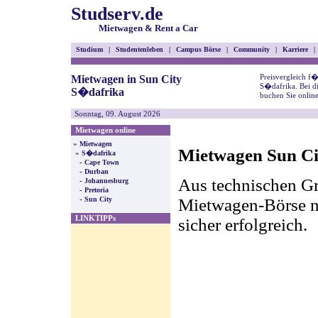
Studserv.de
Mietwagen & Rent a Car
Studium
|
Studentenleben
|
Campus Börse
|
Community
|
Karriere
|
Preisvergleich f
Mietwagen in Sun City
S�dafrika. Bei d
S�dafrika
buchen Sie onlin
Sonntag, 09. August 2026
Mietwagen online
»
Mietwagen
Mietwagen Sun Cit
»
S�dafrika
-
Cape Town
-
Durban
Aus technischen Gr
-
Johannesburg
-
Pretoria
-
Mietwagen-Börse nic
Sun City
LINKTIPPs
sicher erfolgreich.