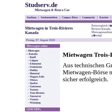
Studserv.de
Mietwagen & Rent a Car
Studium
|
Studentenleben
|
Campus Börse
|
Community
|
Karriere
|
Preisvergleich f
Mietwagen in Trois-Rivieres
Rivieres Kanada. 
Kanada
Mietwagenanbiete
g�nstig!
Freitag, 07. August 2026
Mietwagen online
»
Mietwagen
Mietwagen Trois-R
»
Kanada
-
Banff
-
Calgary
Aus technischen Gr
-
Edmonton
-
Fredericton
-
Mietwagen-Börse nic
Halifax
-
Montreal
-
Niagara Falls
sicher erfolgreich.
-
Ottawa
-
Quebec
-
Saskatoon
-
Toronto
-
Trois-Rivieres
-
Vancouver
-
Victoria
-
Winnipeg
LINKTIPPs