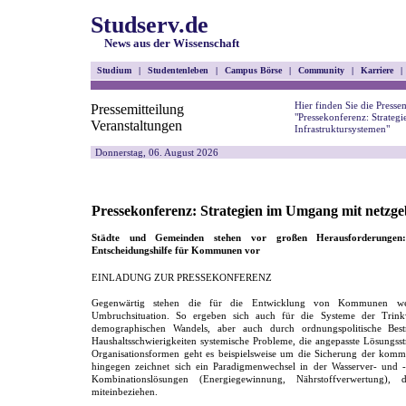
Studserv.de
News aus der Wissenschaft
Studium
|
Studentenleben
|
Campus Börse
|
Community
|
Karriere
|
Hier finden Sie die Pressem
Pressemitteilung
"Pressekonferenz: Strate
Veranstaltungen
Infrastruktursystemen"
Donnerstag, 06. August 2026
Pressekonferenz: Strategien im Umgang mit netzg
Städte und Gemeinden stehen vor großen Herausforderungen:
Entscheidungshilfe für Kommunen vor
EINLADUNG ZUR PRESSEKONFERENZ
Gegenwärtig stehen die für die Entwicklung von Kommunen wesen
Umbruchsituation. So ergeben sich auch für die Systeme der Trink
demographischen Wandels, aber auch durch ordnungspolitische Be
Haushaltsschwierigkeiten systemische Probleme, die angepasste Lösungsst
Organisationsformen geht es beispielsweise um die Sicherung der kommun
hingegen zeichnet sich ein Paradigmenwechsel in der Wasserver- und -e
Kombinationslösungen (Energiegewinnung, Nährstoffverwertung), 
miteinbeziehen.