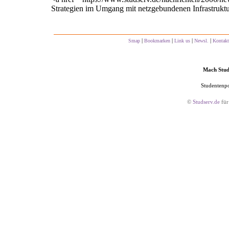
Strategien im Umgang mit netzgebundenen Infrastrukt
|
|
|
|
Smap
Bookmarken
Link us
Newsl.
Kontakt
Mach Studs
Studentenpo
©
Studserv.de
für