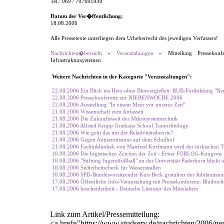
Tel.: 069 / 707691930
Datum der Ver�ffentlichung:
18.08.2006
Alle Pressetexte unterliegen dem Urheberrecht des jeweiligen Verfassers!
Nachrichten�bersicht
»
Veranstaltungen
» Mitteilung Pressekonf
Infrastruktursystemen
Weitere Nachrichten in der Kategorie "Veranstaltungen":
22.08.2006 Ein Blick ins Herz ohne Blutvergießen: RUB-Fortbildung "Neu
22.08.2006 Pressekonferenz zur NIERENWOCHE 2006
22.08.2006 Ausstellung "In einem Meer vor unserer Zeit"
21.08.2006 Wissenschaft zum Anfassen
21.08.2006 Die Zukunftswelt der Mikrosystemtechnik
21.08.2006 Alfried Krupp Graduate School Tumorbiology
21.08.2006 Wie geht das mit der Relativitätstheorie?
21.08.2006 Gegen Antisemitismus auf dem Schulhof
21.08.2006 Fachbibliothek von Manfred Korfmann wird der türkischen T
18.08.2006 Die logistischen Zeichen der Zeit - Erster FORLOG-Kongres
18.08.2006 "Stiftung Jugendfußball" an der Universität Paderborn blickt au
18.08.2006 Sicherheitscheck für Wasserstraßen
18.08.2006 SPD-Bundesvorsitzender Kurt Beck gratuliert der Jubiläumsuni
17.08.2006 Öffentliche Info-Veranstaltung mit Pressekonferenz: Bluthochdr
17.08.2006 bescheidenheit - Deutsche Literatur des Mittelalters
Link zum Artikel/Pressemitteilung:
<a href="https://www.studserv.de/nachrichten/2006/n