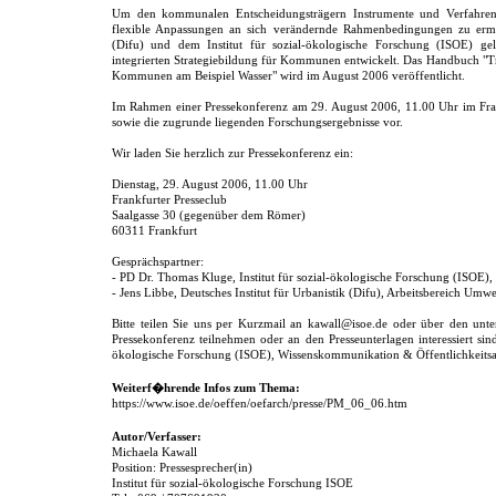
Um den kommunalen Entscheidungsträgern Instrumente und Verfahr
flexible Anpassungen an sich verändernde Rahmenbedingungen zu ermög
(Difu) und dem Institut für sozial-ökologische Forschung (ISOE) g
integrierten Strategiebildung für Kommunen entwickelt. Das Handbuch "Tr
Kommunen am Beispiel Wasser" wird im August 2006 veröffentlicht.
Im Rahmen einer Pressekonferenz am 29. August 2006, 11.00 Uhr im Fran
sowie die zugrunde liegenden Forschungsergebnisse vor.
Wir laden Sie herzlich zur Pressekonferenz ein:
Dienstag, 29. August 2006, 11.00 Uhr
Frankfurter Presseclub
Saalgasse 30 (gegenüber dem Römer)
60311 Frankfurt
Gesprächspartner:
- PD Dr. Thomas Kluge, Institut für sozial-ökologische Forschung (ISOE),
- Jens Libbe, Deutsches Institut für Urbanistik (Difu), Arbeitsbereich Umw
Bitte teilen Sie uns per Kurzmail an kawall@isoe.de oder über den unt
Pressekonferenz teilnehmen oder an den Presseunterlagen interessiert sind
ökologische Forschung (ISOE), Wissenskommunikation & Öffentlichkeitsar
Weiterf�hrende Infos zum Thema:
https://www.isoe.de/oeffen/oefarch/presse/PM_06_06.htm
Autor/Verfasser:
Michaela Kawall
Position: Pressesprecher(in)
Institut für sozial-ökologische Forschung ISOE