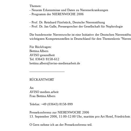
Themen:
- Neueste Erkenntnisse und Daten zu Nierenerkrankungen
- Programm der NIERENWOCHE 2006
- Prof. Dr. Reinhard Fünfstück, Deutsche Nierenstiftung
- Prof. Dr. Jan Galle, Pressesprecher der Gesellschaft für Nephrologie
Die bundesweite Nierenwoche ist eine Initiative der Deutschen Nierenstiftu
wichtigsten Kompetenzstellen in Deutschland für den Themenkreis "Niere
Für Rückfragen:
Bettina Albers
AVISO gesundheit
Tel. 03643/ 8158-612
bettina.albers@aviso-medienarbeit.de
------------------------------
RÜCKANTWORT
An
AVISO medien.arbeit
Frau Bettina Albers
Telefax: +49 (03643) 8158-999
Pressekonferenz zur NIERENWOCHE 2006
13. September 2006, 11:00-12:00 Uhr, maritim pro Art Hotel, Friedrichstr.
O Gern nehme ich an der Pressekonferenz teil.