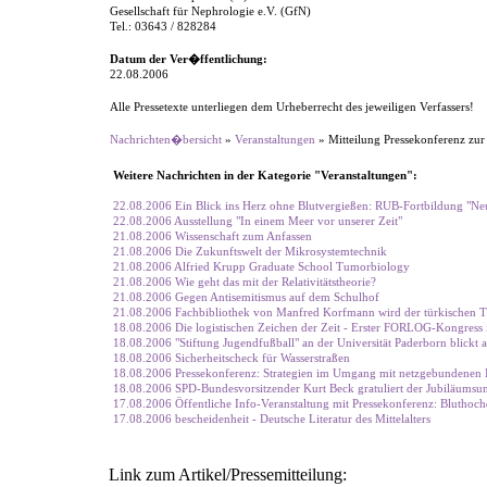
Gesellschaft für Nephrologie e.V. (GfN)
Tel.: 03643 / 828284
Datum der Ver�ffentlichung:
22.08.2006
Alle Pressetexte unterliegen dem Urheberrecht des jeweiligen Verfassers!
Nachrichten�bersicht
»
Veranstaltungen
» Mitteilung Pressekonferenz
Weitere Nachrichten in der Kategorie "Veranstaltungen":
22.08.2006 Ein Blick ins Herz ohne Blutvergießen: RUB-Fortbildung "Neu
22.08.2006 Ausstellung "In einem Meer vor unserer Zeit"
21.08.2006 Wissenschaft zum Anfassen
21.08.2006 Die Zukunftswelt der Mikrosystemtechnik
21.08.2006 Alfried Krupp Graduate School Tumorbiology
21.08.2006 Wie geht das mit der Relativitätstheorie?
21.08.2006 Gegen Antisemitismus auf dem Schulhof
21.08.2006 Fachbibliothek von Manfred Korfmann wird der türkischen T
18.08.2006 Die logistischen Zeichen der Zeit - Erster FORLOG-Kongres
18.08.2006 "Stiftung Jugendfußball" an der Universität Paderborn blickt au
18.08.2006 Sicherheitscheck für Wasserstraßen
18.08.2006 Pressekonferenz: Strategien im Umgang mit netzgebundenen I
18.08.2006 SPD-Bundesvorsitzender Kurt Beck gratuliert der Jubiläumsuni
17.08.2006 Öffentliche Info-Veranstaltung mit Pressekonferenz: Bluthochdr
17.08.2006 bescheidenheit - Deutsche Literatur des Mittelalters
Link zum Artikel/Pressemitteilung: