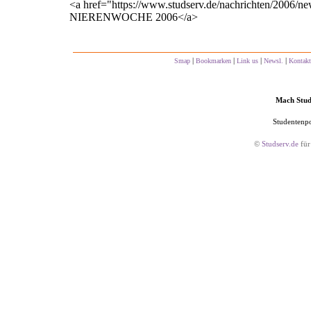
<a href="https://www.studserv.de/nachrichten/2006/n
NIERENWOCHE 2006</a>
|
|
|
|
Smap
Bookmarken
Link us
Newsl.
Kontakt
Mach Studs
Studentenpo
©
Studserv.de
für