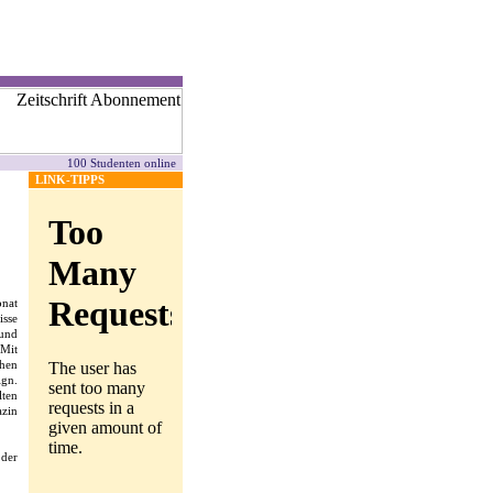
100 Studenten online
LINK-TIPPS
onat
isse
 und
 Mit
chen
ign.
lten
zin
der