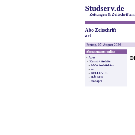
Studserv.de
Zeitungen & Zeitschriften 
Abo Zeitschrift
art
Freitag, 07. August 2026
Abonnements online
Di
»
Abos
»
Kunst + Archite
-
A&W Architektur
-
art
-
BELLEVUE
-
HÄUSER
-
monopol