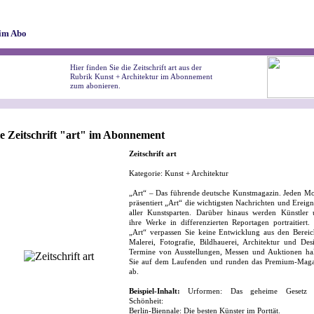
im Abo
Hier finden Sie die Zeitschrift art aus der
Rubrik Kunst + Architektur im Abonnement
zum abonieren.
e Zeitschrift "art" im Abonnement
Zeitschrift art
Kategorie: Kunst + Architektur
„Art“ – Das führende deutsche Kunstmagazin. Jeden M
präsentiert „Art“ die wichtigsten Nachrichten und Ereign
aller Kunstsparten. Darüber hinaus werden Künstler
ihre Werke in differenzierten Reportagen portraitiert.
„Art“ verpassen Sie keine Entwicklung aus den Berei
Malerei, Fotografie, Bildhauerei, Architektur und Des
Termine von Ausstellungen, Messen und Auktionen ha
Sie auf dem Laufenden und runden das Premium-Maga
ab.
Beispiel-Inhalt:
Urformen: Das geheime Gesetz 
Schönheit:
Berlin-Biennale: Die besten Künster im Porttät.