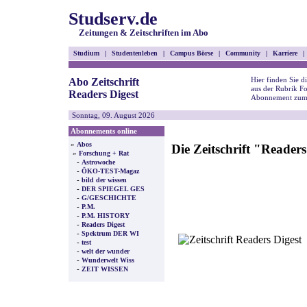
Studserv.de
Zeitungen & Zeitschriften im Abo
Studium
|
Studentenleben
|
Campus Börse
|
Community
|
Karriere
|
Hier finden Sie di
Abo Zeitschrift
aus der Rubrik F
Readers Digest
Abonnement zum 
Sonntag, 09. August 2026
Abonnements online
»
Abos
Die Zeitschrift "Reade
»
Forschung + Rat
-
Astrowoche
-
ÖKO-TEST-Magaz
-
bild der wissen
-
DER SPIEGEL GES
-
G/GESCHICHTE
-
P.M.
-
P.M. HISTORY
-
Readers Digest
-
Spektrum DER WI
-
test
-
welt der wunder
-
Wunderwelt Wiss
-
ZEIT WISSEN