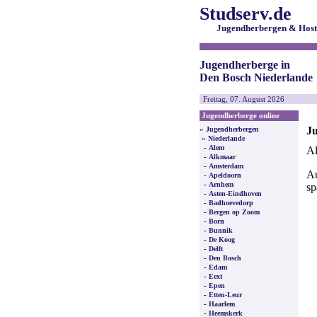
Studserv.de
Jugendherbergen & Host
Jugendherberge in
Den Bosch Niederlande
Freitag, 07. August 2026
Jugendherberge online
Ju
»
Jugendherbergen
»
Niederlande
-
Alem
Al
-
Alkmaar
-
Amsterdam
Au
-
Apeldoorn
-
Arnhem
sp
-
Asten-Eindhoven
-
Badhoevedorp
-
Bergen op Zoom
-
Born
-
Bunnik
-
De Koog
-
Delft
-
Den Bosch
-
Edam
-
Eext
-
Epen
-
Etten-Leur
-
Haarlem
-
Heemskerk