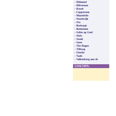
-
Helmond
-
Hilversum
-
Kessel
-
Loppersum
-
Maastricht
-
Noordwijk
-
Oss
-
Rockanje
-
Rotterdam
-
Schin op Geul
-
Sluis
-
Sneek
-
Soest
-
The Hague
-
Tilburg
-
Utrecht
-
Vaals
-
Valkenburg aan de
LINKTIPPs