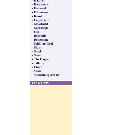
-
Haarlem
-
Heemskerk
-
Helmond
-
Hilversum
-
Kessel
-
Loppersum
-
Maastricht
-
Noordwijk
-
Oss
-
Rockanje
-
Rotterdam
-
Schin op Geul
-
Sluis
-
Sneek
-
Soest
-
The Hague
-
Tilburg
-
Utrecht
-
Vaals
-
Valkenburg aan de
LINKTIPPs