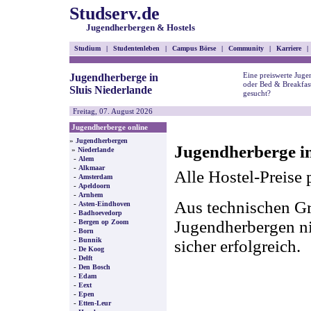
Studserv.de
Jugendherbergen & Hostels
Studium
|
Studentenleben
|
Campus Börse
|
Community
|
Karriere
|
Eine preiswerte Juge
Jugendherberge in
oder Bed & Breakfast
Sluis Niederlande
gesucht?
Freitag, 07. August 2026
Jugendherberge online
»
Jugendherbergen
Jugendherberge in
»
Niederlande
-
Alem
-
Alkmaar
Alle Hostel-Preise 
-
Amsterdam
-
Apeldoorn
-
Arnhem
Aus technischen Gr
-
Asten-Eindhoven
-
Badhoevedorp
-
Jugendherbergen nic
Bergen op Zoom
-
Born
-
Bunnik
sicher erfolgreich.
-
De Koog
-
Delft
-
Den Bosch
-
Edam
-
Eext
-
Epen
-
Etten-Leur