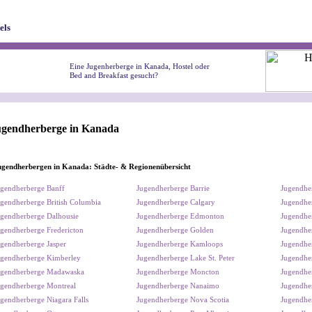
els
Eine Jugenherberge in Kanada, Hostel oder
Bed and Breakfast gesucht?
ugendherberge in Kanada
ugendherbergen in Kanada: Städte- & Regionenübersicht
gendherberge Banff
Jugendherberge Barrie
Jugendher
gendherberge British Columbia
Jugendherberge Calgary
Jugendher
gendherberge Dalhousie
Jugendherberge Edmonton
Jugendher
gendherberge Fredericton
Jugendherberge Golden
Jugendhe
gendherberge Jasper
Jugendherberge Kamloops
Jugendhe
gendherberge Kimberley
Jugendherberge Lake St. Peter
Jugendhe
ugendherberge Madawaska
Jugendherberge Moncton
Jugendhe
gendherberge Montreal
Jugendherberge Nanaimo
Jugendhe
gendherberge Niagara Falls
Jugendherberge Nova Scotia
Jugendhe