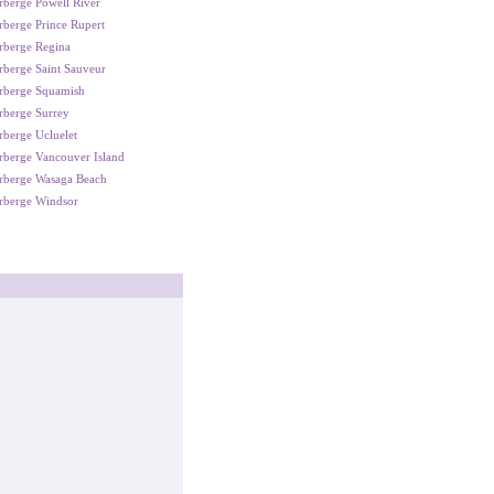
berge Powell River
berge Prince Rupert
rberge Regina
berge Saint Sauveur
rberge Squamish
rberge Surrey
berge Ucluelet
rberge Vancouver Island
rberge Wasaga Beach
rberge Windsor