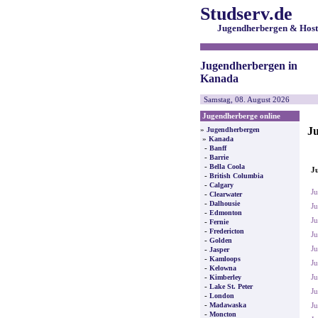
Studserv.de
Jugendherbergen & Host
Jugendherbergen in
Kanada
Samstag, 08. August 2026
Jugendherberge online
J
»
Jugendherbergen
»
Kanada
-
Banff
-
Barrie
-
Bella Coola
J
-
British Columbia
-
Calgary
Ju
-
Clearwater
-
Dalhousie
Ju
-
Edmonton
Ju
-
Fernie
-
Fredericton
Ju
-
Golden
Ju
-
Jasper
-
Kamloops
Ju
-
Kelowna
-
J
Kimberley
-
Lake St. Peter
Ju
-
London
-
Madawaska
Ju
-
Moncton