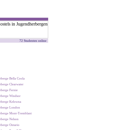
72 Studenten online
berge Bella Coola
berge Clearwater
berge Fernie
rberge Windsor
rberge Kelowna
rberge London
rberge Mont-Tremblant
rberge Nelson
rberge Ontario