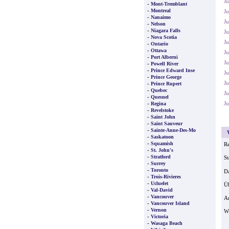
Ju
-
Mont-Tremblant
-
Montreal
Ju
-
Nanaimo
J
-
Nelson
-
Niagara Falls
Ju
-
Nova Scotia
Ju
-
Ontario
-
Ottawa
Ju
-
Port Alberni
Ju
-
Powell River
-
Prince Edward Inse
Ju
-
Prince George
J
-
Prince Rupert
-
Quebec
Ju
-
Quesnel
-
J
Regina
-
Revelstoke
-
Saint John
-
Saint Sauveur
-
Sainte-Anne-Des-Mo
V
-
Saskatoon
-
Squamish
Re
-
St. John's
-
Stratford
St
-
Surrey
-
Toronto
Da
-
Trois-Rivieres
-
Ucluelet
Ü
-
Val-David
-
Vancouver
Ar
-
Vancouver Island
-
Vernon
W
-
Victoria
-
Wasaga Beach