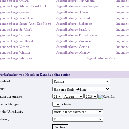
gendherberge Ottawa
Jugendherberge Port Alberni
Jugendher
gendherberge Prince Edward Insel
Jugendherberge Prince George
Jugendher
ugendherberge Quebec
Jugendherberge Quesnel
Jugendhe
gendherberge Revelstoke
Jugendherberge Saint John
Jugendher
gendherberge Sainte-Anne-Des-Monts
Jugendherberge Saskatoon
Jugendhe
gendherberge St. John's
Jugendherberge Stratford
Jugendhe
gendherberge Toronto
Jugendherberge Trois-Rivieres
Jugendher
gendherberge Val-David
Jugendherberge Vancouver
Jugendhe
ugendherberge Vernon
Jugendherberge Victoria
Jugendhe
gendherberge Whistler
Jugendherberge Whitney
Jugendhe
ugendherberge Winnipeg
Jugendherberge Yukon
erfügbarkeit von Hostels in Kanada online prüfen
iseland:
adt:
tum der Anreise:
bernachtungen:
Nächte
t der Unterkunft:
ährung: