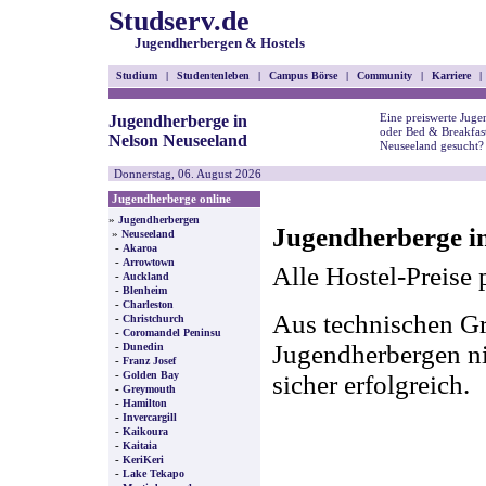
Studserv.de
Jugendherbergen & Hostels
Studium
|
Studentenleben
|
Campus Börse
|
Community
|
Karriere
|
Eine preiswerte Juge
Jugendherberge in
oder Bed & Breakfast
Nelson Neuseeland
Neuseeland gesucht?
Donnerstag, 06. August 2026
Jugendherberge online
»
Jugendherbergen
Jugendherberge in
»
Neuseeland
-
Akaroa
-
Arrowtown
Alle Hostel-Preise 
-
Auckland
-
Blenheim
-
Charleston
Aus technischen Gr
-
Christchurch
-
Coromandel Peninsu
-
Jugendherbergen nic
Dunedin
-
Franz Josef
-
Golden Bay
sicher erfolgreich.
-
Greymouth
-
Hamilton
-
Invercargill
-
Kaikoura
-
Kaitaia
-
KeriKeri
-
Lake Tekapo