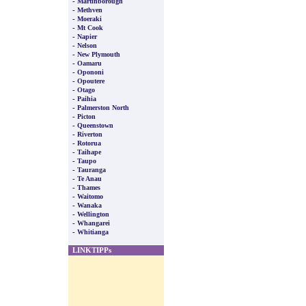
-
Martinborough
-
Methven
-
Moeraki
-
Mt Cook
-
Napier
-
Nelson
-
New Plymouth
-
Oamaru
-
Opononi
-
Opoutere
-
Otago
-
Paihia
-
Palmerston North
-
Picton
-
Queenstown
-
Riverton
-
Rotorua
-
Taihape
-
Taupo
-
Tauranga
-
Te Anau
-
Thames
-
Waitomo
-
Wanaka
-
Wellington
-
Whangarei
-
Whitianga
LINKTIPPs