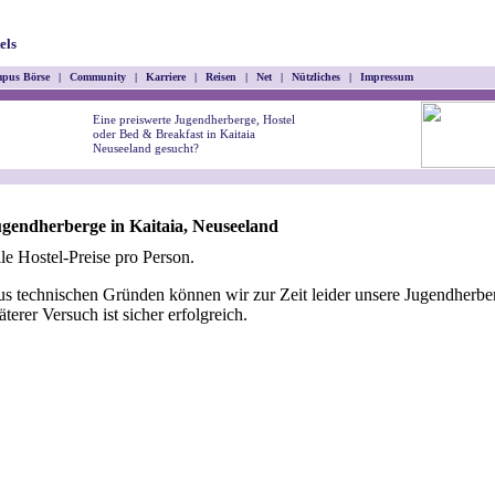
els
pus Börse
|
Community
|
Karriere
|
Reisen
|
Net
|
Nützliches
|
Impressum
Eine preiswerte Jugendherberge, Hostel
oder Bed & Breakfast in Kaitaia
Neuseeland gesucht?
gendherberge in Kaitaia, Neuseeland
le Hostel-Preise pro Person.
s technischen Gründen können wir zur Zeit leider unsere Jugendherber
äterer Versuch ist sicher erfolgreich.