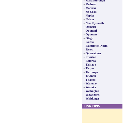
-
Martinborough
-
Methven
-
Moeraki
-
Mt Cook
-
Napier
-
Nelson
-
New Plymouth
-
Oamaru
-
Opononi
-
Opoutere
-
Otago
-
Paihia
-
Palmerston North
-
Picton
-
Queenstown
-
Riverton
-
Rotorua
-
Taihape
-
Taupo
-
Tauranga
-
Te Anau
-
Thames
-
Waitomo
-
Wanaka
-
Wellington
-
Whangarei
-
Whitianga
LINKTIPPs