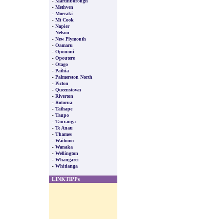
-
Martinborough
-
Methven
-
Moeraki
-
Mt Cook
-
Napier
-
Nelson
-
New Plymouth
-
Oamaru
-
Opononi
-
Opoutere
-
Otago
-
Paihia
-
Palmerston North
-
Picton
-
Queenstown
-
Riverton
-
Rotorua
-
Taihape
-
Taupo
-
Tauranga
-
Te Anau
-
Thames
-
Waitomo
-
Wanaka
-
Wellington
-
Whangarei
-
Whitianga
LINKTIPPs