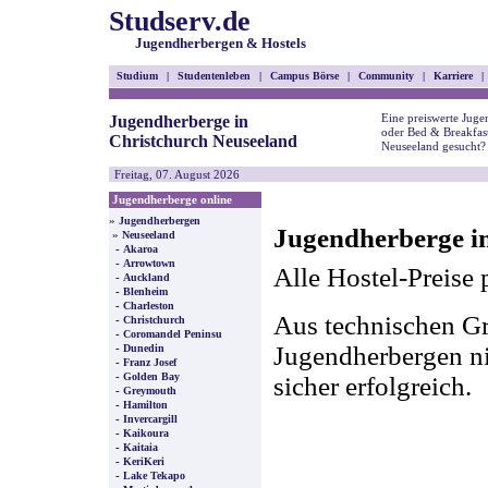
Studserv.de
Jugendherbergen & Hostels
Studium
|
Studentenleben
|
Campus Börse
|
Community
|
Karriere
|
Eine preiswerte Juge
Jugendherberge in
oder Bed & Breakfast
Christchurch Neuseeland
Neuseeland gesucht?
Freitag, 07. August 2026
Jugendherberge online
»
Jugendherbergen
Jugendherberge in
»
Neuseeland
-
Akaroa
-
Arrowtown
Alle Hostel-Preise 
-
Auckland
-
Blenheim
-
Charleston
Aus technischen Gr
-
Christchurch
-
Coromandel Peninsu
-
Jugendherbergen nic
Dunedin
-
Franz Josef
-
Golden Bay
sicher erfolgreich.
-
Greymouth
-
Hamilton
-
Invercargill
-
Kaikoura
-
Kaitaia
-
KeriKeri
-
Lake Tekapo