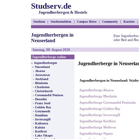
Studserv.de
Jugendherbergen & Hostels
Studium
|
Studentenleben
|
Campus Börse
|
Community
|
Karriere
|
Jugendherbergen in
Eine Jugenherber
Neuseeland
oder Bed and Bre
Samstag, 08. August 2026
Jugendherberge online
Jugendherberge in Neuseela
»
Jugendherbergen
»
Neuseeland
-
Akaroa
-
Arrowtown
-
Auckland
Jugendherbergen in Neuseeland: Städte
-
Blenheim
-
Charleston
Jugendherberge Akaroa
-
Christchurch
-
Coromandel Peninsu
Jugendherberge Blenheim
-
Dunedin
Jugendherberge Coromandel Peninsula
-
Franz Josef
-
Golden Bay
Jugendherberge Golden Bay
-
Greymouth
Jugendherberge Invercargill
-
Hamilton
-
Invercargill
Jugendherberge KeriKeri
-
Kaikoura
-
Jugendherberge Methven
Kaitaia
-
KeriKeri
Jugendherberge Napier
-
Lake Tekapo