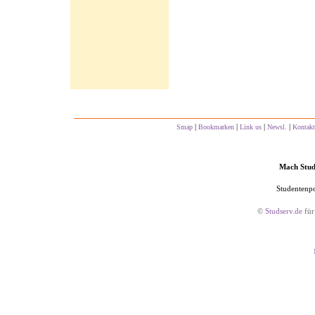
|
|
|
|
Smap
Bookmarken
Link us
Newsl.
Kontakt
Mach Studs
Studentenpo
©
Studserv.de
für