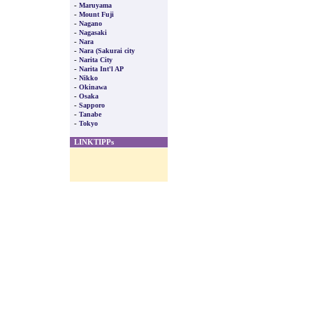
-
Maruyama
-
Mount Fuji
-
Nagano
-
Nagasaki
-
Nara
-
Nara (Sakurai city
-
Narita City
-
Narita Int'l AP
-
Nikko
-
Okinawa
-
Osaka
-
Sapporo
-
Tanabe
-
Tokyo
LINKTIPPs