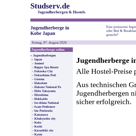
Studserv.de
Jugendherbergen & Hostels
Eine preiswerte Juge
Jugendherberge in
oder Bed & Breakfas
Kobe Japan
gesucht?
Freitag, 07. August 2026
Jugendherberge online
»
Jugendherbergen
Jugendherberge i
»
Japan
-
Aomori
-
Beppu Spa Resort
Alle Hostel-Preise 
-
Fukuoka City
-
Fukushima Pref.
-
Gunma
Aus technischen Gr
-
Hakodate
-
Hakone National Pa
-
Jugendherbergen nic
Hida Takayama
-
Hiroshima
-
Hokkaido
sicher erfolgreich.
-
Ise-shima National
-
Iwate Prefecture
-
Izu Peninsula
-
Kanazawa
-
Kitakyushu city
-
Kobe
-
Kochi
-
Kurashiki city
-
Kyoto