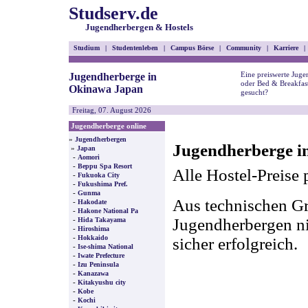
Studserv.de
Jugendherbergen & Hostels
Studium
|
Studentenleben
|
Campus Börse
|
Community
|
Karriere
|
Eine preiswerte Juge
Jugendherberge in
oder Bed & Breakfas
Okinawa Japan
gesucht?
Freitag, 07. August 2026
Jugendherberge online
»
Jugendherbergen
Jugendherberge i
»
Japan
-
Aomori
-
Beppu Spa Resort
Alle Hostel-Preise 
-
Fukuoka City
-
Fukushima Pref.
-
Gunma
Aus technischen Gr
-
Hakodate
-
Hakone National Pa
-
Jugendherbergen nic
Hida Takayama
-
Hiroshima
-
Hokkaido
sicher erfolgreich.
-
Ise-shima National
-
Iwate Prefecture
-
Izu Peninsula
-
Kanazawa
-
Kitakyushu city
-
Kobe
-
Kochi