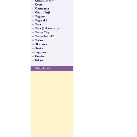
-
Kurashiki city
-
Kyoto
-
Maruyama
-
Mount Fuji
-
Nagano
-
Nagasaki
-
Nara
-
Nara (Sakurai city
-
Narita City
-
Narita Int'l AP
-
Nikko
-
Okinawa
-
Osaka
-
Sapporo
-
Tanabe
-
Tokyo
LINKTIPPs