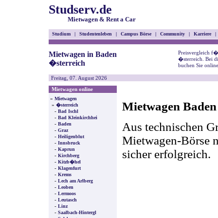
Studserv.de
Mietwagen & Rent a Car
Studium
|
Studentenleben
|
Campus Börse
|
Community
|
Karriere
|
Preisvergleich f
Mietwagen in Baden
�sterreich. Bei 
�sterreich
buchen Sie onlin
Freitag, 07. August 2026
Mietwagen online
»
Mietwagen
Mietwagen Baden 
»
�sterreich
-
Bad Ischl
-
Bad Kleinkirchhei
Aus technischen Gr
-
Baden
-
Graz
-
Mietwagen-Börse nic
Heiligenblut
-
Innsbruck
-
Kaprun
sicher erfolgreich.
-
Kirchberg
-
Kitzb�hel
-
Klagenfurt
-
Krems
-
Lech am Arlberg
-
Leoben
-
Lermoos
-
Leutasch
-
Linz
-
Saalbach-Hintergl