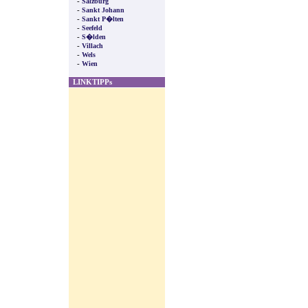
-
Salzburg
-
Sankt Johann
-
Sankt P�lten
-
Seefeld
-
S�lden
-
Villach
-
Wels
-
Wien
LINKTIPPs