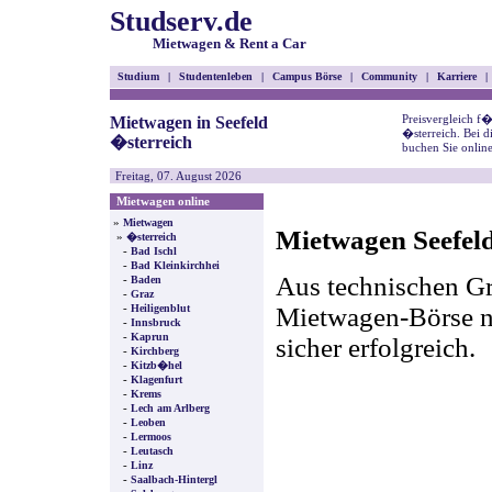
Studserv.de
Mietwagen & Rent a Car
Studium
|
Studentenleben
|
Campus Börse
|
Community
|
Karriere
|
Preisvergleich f
Mietwagen in Seefeld
�sterreich. Bei 
�sterreich
buchen Sie onlin
Freitag, 07. August 2026
Mietwagen online
»
Mietwagen
Mietwagen Seefeld
»
�sterreich
-
Bad Ischl
-
Bad Kleinkirchhei
Aus technischen Gr
-
Baden
-
Graz
-
Mietwagen-Börse nic
Heiligenblut
-
Innsbruck
-
Kaprun
sicher erfolgreich.
-
Kirchberg
-
Kitzb�hel
-
Klagenfurt
-
Krems
-
Lech am Arlberg
-
Leoben
-
Lermoos
-
Leutasch
-
Linz
-
Saalbach-Hintergl