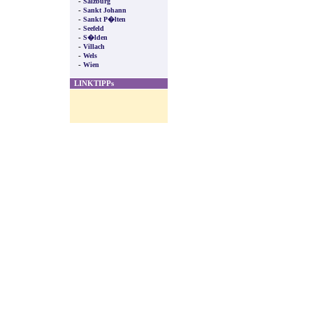
-
Salzburg
-
Sankt Johann
-
Sankt P�lten
-
Seefeld
-
S�lden
-
Villach
-
Wels
-
Wien
LINKTIPPs